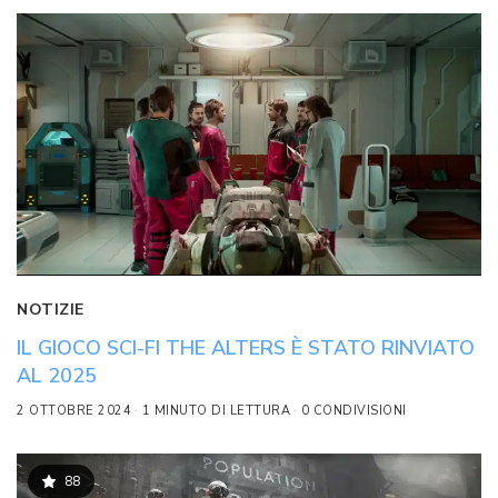
NOTIZIE
IL GIOCO SCI-FI THE ALTERS È STATO RINVIATO
AL 2025
2 OTTOBRE 2024
1 MINUTO DI LETTURA
0 CONDIVISIONI
88