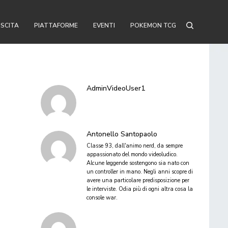
USCITA
PIATTAFORME
EVENTI
POKEMON TCG
AdminVideoUser1
Antonello Santopaolo
Classe 93, dall'animo nerd, da sempre
appassionato del mondo videoludico.
Alcune leggende sostengono sia nato con
un controller in mano. Negli anni scopre di
avere una particolare predisposizione per
le interviste. Odia più di ogni altra cosa la
console war.