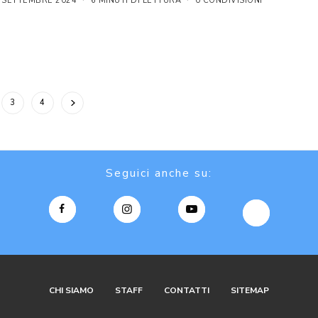
 SETTEMBRE 2024
6 MINUTI DI LETTURA
0 CONDIVISIONI
3
4
Seguici anche su:
CHI SIAMO
STAFF
CONTATTI
SITEMAP