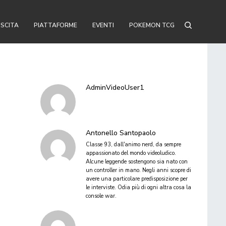
USCITA
PIATTAFORME
EVENTI
POKEMON TCG
AdminVideoUser1
Antonello Santopaolo
Classe 93, dall'animo nerd, da sempre
appassionato del mondo videoludico.
Alcune leggende sostengono sia nato con
un controller in mano. Negli anni scopre di
avere una particolare predisposizione per
le interviste. Odia più di ogni altra cosa la
console war.