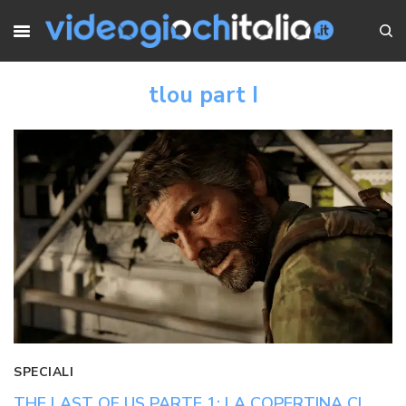
tlou part I
SPECIALI
THE LAST OF US PARTE 1: LA COPERTINA CI