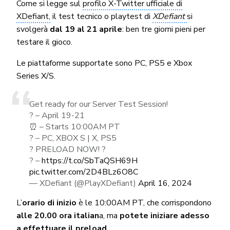
Come si legge sul
profilo X-Twitter ufficiale di
XDefiant,
il test tecnico o playtest di
XDefiant
si
svolgerà
dal 19 al 21 aprile
: ben tre giorni pieni per
testare il gioco.
Le piattaforme supportate sono PC, PS5 e Xbox
Series X/S.
Get ready for our Server Test Session!
? – April 19-21
⏰ – Starts 10:00AM PT
? – PC, XBOX S | X, PS5
? PRELOAD NOW! ?
? –
https://t.co/SbTaQSH69H
pic.twitter.com/2D4BLz6O8C
— XDefiant (@PlayXDefiant)
April 16, 2024
L’
orario di inizio
è le 10:00AM PT, che corrispondono
alle 20.00 ora italian
a, ma
potete iniziare adesso
a effettuare il preload
.