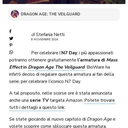
DRAGON AGE: THE VEILGUARD
di
Stefania Netti
8 NOVEMBRE 2024
Per celebrare l’
N7 Day
, i più appassionati
potranno ottenere gratuitamente
l’armatura di
Mass
Effect
in
Dragon Age The Veilguard
. BioWare ha
infatti deciso di regalare questa armatura ai fan della
serie, per celebrare l’iconico N7 Day.
A tal proposito, nelle scorse ore è stata annunciata
anche una
serie TV
targata Amazon.
Potete trovare
tutti i dettagli a questo link
.
Se state giocando al nuovo capitolo di
Dragon Age
e
volete scoprire come sbloccare questa armatura,