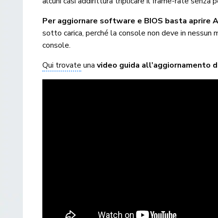
alcuni casi addirittura triplicare il frame-rate senza 
Per aggiornare software e BIOS basta aprire A
sotto carica, perché la console non deve in nessun 
console.
Qui trovate
una
video guida all’aggiornamento d