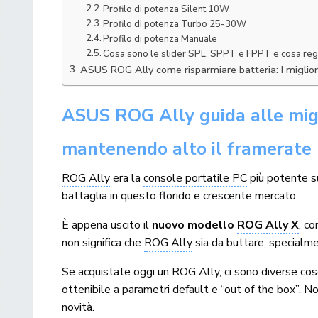
Profilo di potenza Silent 10W
Profilo di potenza Turbo 25-30W
Profilo di potenza Manuale
Cosa sono le slider SPL, SPPT e FPPT e cosa re
ASUS ROG Ally come risparmiare batteria: I miglior
ASUS ROG Ally guida alle migli
mantenendo alto il framerate
ROG Ally
era la
console portatile PC
più potente su
battaglia in questo florido e crescente mercato.
È appena uscito il
nuovo modello
ROG Ally X
, c
non significa che
ROG Ally
sia da buttare, specialme
Se acquistate oggi un ROG Ally, ci sono diverse co
ottenibile a parametri default e “out of the box”. N
novità.