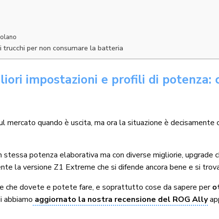
golano
i trucchi per non consumare la batteria
ori impostazioni e profili di potenza:
l mercato quando è uscita, ma ora la situazione è decisamente ca
on stessa potenza elaborativa ma con diverse migliorie, upgrade c
nte la versione Z1 Extreme che si difende ancora bene e si trova
se che dovete e potete fare, e soprattutto cose da sapere per
o
oi abbiamo
aggiornato la nostra recensione del ROG Ally
app