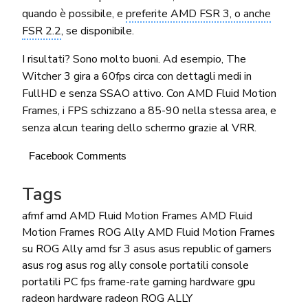
quando è possibile, e
preferite AMD FSR 3, o anche
FSR 2.2
, se disponibile.
I risultati? Sono molto buoni. Ad esempio, The
Witcher 3 gira a 60fps circa con dettagli medi in
FullHD e senza SSAO attivo. Con AMD Fluid Motion
Frames, i FPS schizzano a 85-90 nella stessa area, e
senza alcun tearing dello schermo grazie al VRR.
Facebook Comments
Tags
afmf
amd
AMD Fluid Motion Frames
AMD Fluid
Motion Frames ROG Ally
AMD Fluid Motion Frames
su ROG Ally
amd fsr 3
asus
asus republic of gamers
asus rog
asus rog ally
console portatili
console
portatili PC
fps
frame-rate
gaming hardware
gpu
radeon
hardware
radeon
ROG ALLY