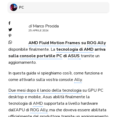
PC
di
Marco Procida
25 APRILE 2024
AMD Fluid Motion Frames
su
ROG Ally
disponibile finalmente. La
tecnologia di AMD
arriva
sulla
console portatile PC
di
ASUS
tramite un
aggiornamento.
In questa guida vi spieghiamo cos’è, come funziona e
come attivarlo sulla vostra console
Ally
.
Due mesi dopo il lancio della tecnologia
su GPU PC
desktop e mobile, Asus abilità finalmente la
tecnologia di
AMD
supportata a livello hardware
dall’APU di
ROG Ally
, ma che doveva essere abilitata
ufficialmente dal produttore tramite un aggiornamento