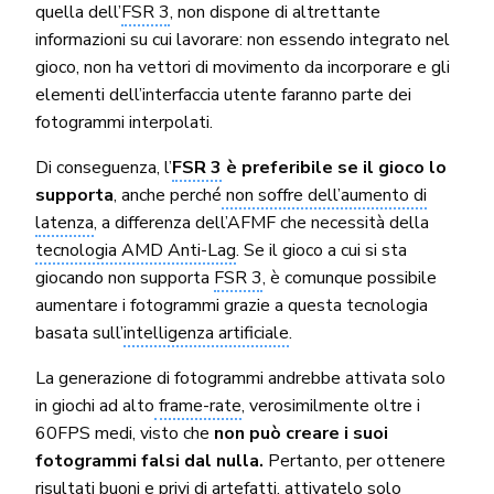
quella dell’
FSR 3
, non dispone di altrettante
informazioni su cui lavorare: non essendo integrato nel
gioco, non ha vettori di movimento da incorporare e gli
elementi dell’interfaccia utente faranno parte dei
fotogrammi interpolati.
Di conseguenza, l’
FSR 3
è preferibile se il gioco lo
supporta
, anche perché
non soffre dell’aumento di
latenza
, a differenza dell’AFMF che necessità della
tecnologia AMD Anti-Lag
. Se il gioco a cui si sta
giocando non supporta
FSR 3
, è comunque possibile
aumentare i fotogrammi grazie a questa tecnologia
basata sull’
intelligenza artificiale
.
La generazione di fotogrammi andrebbe attivata solo
in giochi ad alto
frame-rate
, verosimilmente oltre i
60FPS medi, visto che
non può creare i suoi
fotogrammi falsi dal nulla.
Pertanto, per ottenere
risultati buoni e privi di artefatti, attivatelo solo