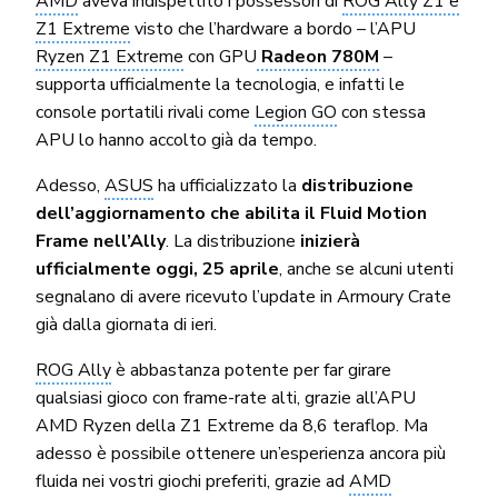
AMD
aveva indispettito i possessori di
ROG Ally Z1 e
Z1 Extreme
visto che l’hardware a bordo – l’APU
Ryzen Z1 Extreme
con GPU
Radeon 780M
–
supporta ufficialmente la tecnologia, e infatti le
console portatili rivali come
Legion GO
con stessa
APU lo hanno accolto già da tempo.
Adesso,
ASUS
ha ufficializzato la
distribuzione
dell’aggiornamento che abilita il Fluid Motion
Frame nell’Ally
. La distribuzione
inizierà
ufficialmente oggi, 25 aprile
, anche se alcuni utenti
segnalano di avere ricevuto l’update in Armoury Crate
già dalla giornata di ieri.
ROG Ally
è abbastanza potente per far girare
qualsiasi gioco con frame-rate alti, grazie all’APU
AMD Ryzen della Z1 Extreme da 8,6 teraflop. Ma
adesso è possibile ottenere un’esperienza ancora più
fluida nei vostri giochi preferiti, grazie ad
AMD