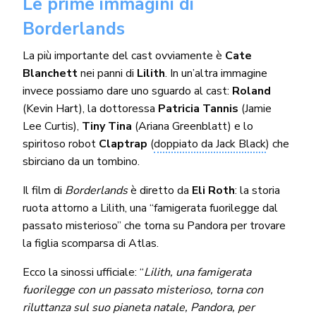
Le prime immagini di
Borderlands
La più importante del cast ovviamente è
Cate
Blanchett
nei panni di
Lilith
. In un’altra immagine
invece possiamo dare uno sguardo al cast:
Roland
(Kevin Hart), la dottoressa
Patricia Tannis
(Jamie
Lee Curtis),
Tiny Tina
(Ariana Greenblatt) e lo
spiritoso robot
Claptrap
(
doppiato da Jack Black
) che
sbirciano da un tombino.
Il film di
Borderlands
è diretto da
Eli Roth
: la storia
ruota attorno a Lilith, una “famigerata fuorilegge dal
passato misterioso” che torna su Pandora per trovare
la figlia scomparsa di Atlas.
Ecco la sinossi ufficiale: “
Lilith, una famigerata
fuorilegge con un passato misterioso, torna con
riluttanza sul suo pianeta natale, Pandora, per