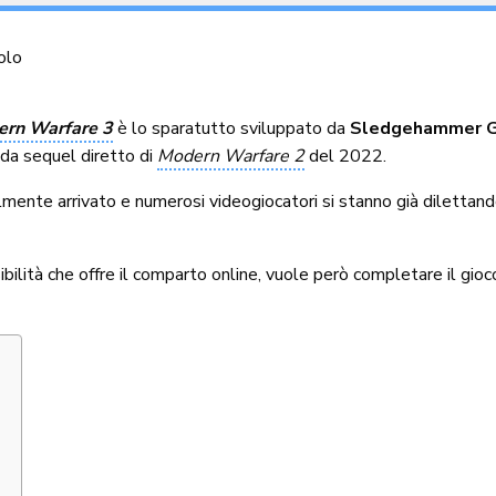
olo
ern Warfare 3
è lo sparatutto sviluppato da
Sledgehammer 
da sequel diretto di
Modern Warfare 2
del 2022.
almente arrivato e numerosi videogiocatori si stanno già dilettan
ibilità che offre il comparto online, vuole però completare il gi