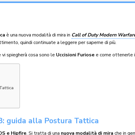
ica
è una nuova modalità di mira in
Call of Duty Modern Warfar
ttimento, quindi continuate a leggere per saperne di più.
e vi spiegherà cosa sono le
Uccisioni Furiose
e come ottenerle 
Tattica
: guida alla Postura Tattica
DS e Hipfire
. Si tratta di una
nuova modalità di mira
che in ge