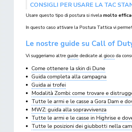
CONSIGLI PER USARE LA TAC STA
Usare questo tipo di postura si rivela
molto effica
In questo caso attivare la Postura Tattica vi permett
Le nostre guide su Call of Du
Vi suggeriamo altre
guide
dedicate al
gioco
da consu
Come ottenere la skin di Dune
Guida completa alla campagna
Guida ai trofei
Modalità Zombi: come trovare e distrugge
Tutte le armi e le casse a Gora Dam e do
MWZ: guida alla sopravvivenza
Tutte le armi e le casse in Highrise e dov
Tutte le posizioni dei giubbotti nella c