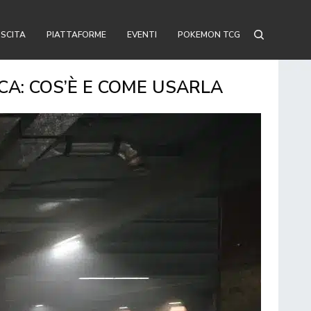
USCITA
PIATTAFORME
EVENTI
POKEMON TCG
A: COS’È E COME USARLA