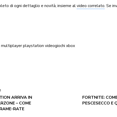
eto di ogni dettaglio e novità, insieme al
video correlato
. Se in
multiplayer
playstation
videogiochi
xbox
e
TION ARRIVA IN
FORTNITE: COME
ARZONE – COME
PESCESECCO E
FRAME-RATE