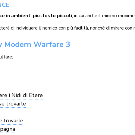
NCE
ce in ambienti piuttosto piccoli
, in cui anche il minimo movime
erà di individuare il nemico con più facilità, nonché di mirare con
ty Modern Warfare 3
ltare:
re i Nidi di Etere
ve trovarle
e trovarle
ampagna