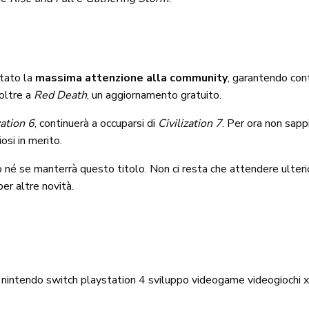
tato la
massima attenzione alla community
, garantendo cont
 oltre a
Red Death
, un aggiornamento gratuito.
zation 6
, continuerà a occuparsi di
Civilization 7
. Per ora non sap
osi in merito.
to né se manterrà questo titolo. Non ci resta che attendere ulteri
er altre novità.
nintendo switch
playstation 4
sviluppo
videogame
videogiochi