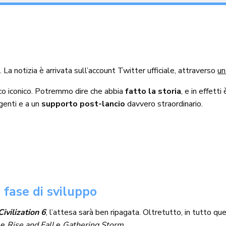
o
. La notizia è arrivata sull’account Twitter ufficiale, attraverso
un
poco iconico. Potremmo dire che abbia
fatto la storia
, e in effett
lgenti e a un
supporto post-lancio
davvero straordinario.
n fase di sviluppo
Civilization 6
, l’attesa sarà ben ripagata. Oltretutto, in tutto q
me
Rise and Fall
e
Gathering Storm
.