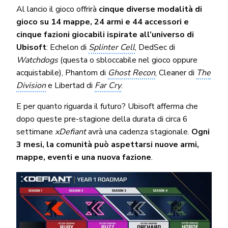
Al lancio il gioco offrirà
cinque diverse modalità di
gioco su 14 mappe, 24 armi e 44 accessori e
cinque fazioni giocabili ispirate all’universo di
Ubisoft
: Echelon di
Splinter Cell
, DedSec di
Watchdogs
(questa o sbloccabile nel gioco oppure
acquistabile), Phantom di
Ghost Recon
, Cleaner di
The
Division
e Libertad di
Far Cry
.
E per quanto riguarda il futuro? Ubisoft afferma che
dopo queste pre-stagione della durata di circa 6
settimane
xDefiant
avrà una cadenza stagionale.
Ogni
3 mesi, la comunità può aspettarsi nuove armi,
mappe, eventi e una nuova fazione
.