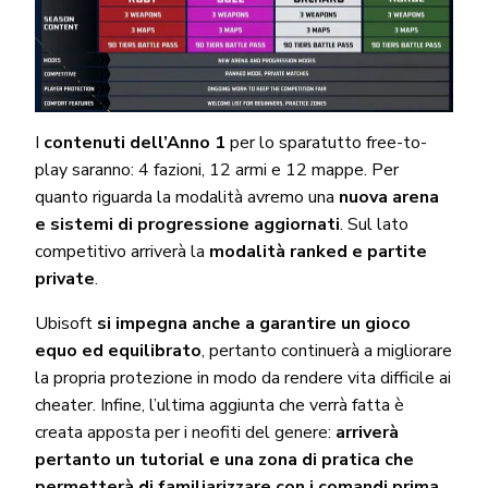
I
contenuti dell’Anno 1
per lo sparatutto free-to-
play saranno: 4 fazioni, 12 armi e 12 mappe. Per
quanto riguarda la modalità avremo una
nuova arena
e sistemi di progressione aggiornati
. Sul lato
competitivo arriverà la
modalità ranked e partite
private
.
Ubisoft
si impegna anche a garantire un gioco
equo ed equilibrato
, pertanto continuerà a migliorare
la propria protezione in modo da rendere vita difficile ai
cheater. Infine, l’ultima aggiunta che verrà fatta è
creata apposta per i neofiti del genere:
arriverà
pertanto un tutorial e una zona di pratica che
permetterà di familiarizzare con i comandi prima