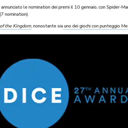
annunciato le nomination dei premi il 10 gennaio, con Spider-Man
(7 nomination).
 of the Kingdom
, nonostante sia
uno dei giochi con punteggio Meta