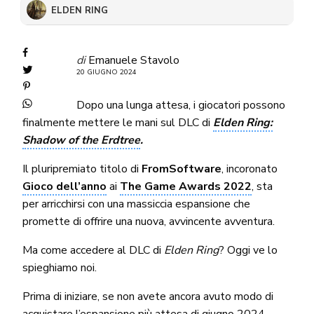
ELDEN RING
di
Emanuele Stavolo
20 GIUGNO 2024
Dopo una lunga attesa, i giocatori possono
finalmente mettere le mani sul DLC di
Elden Ring:
Shadow of the Erdtree
.
Il pluripremiato titolo di
FromSoftware
, incoronato
Gioco dell’anno
ai
The Game Awards 2022
, sta
per arricchirsi con una massiccia espansione che
promette di offrire una nuova, avvincente avventura.
Ma come accedere al DLC di
Elden Ring
? Oggi ve lo
spieghiamo noi.
Prima di iniziare, se non avete ancora avuto modo di
acquistare
l’espansione più attesa di giugno 2024
,