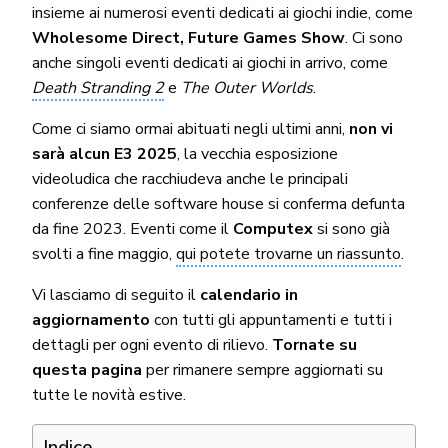
insieme ai numerosi eventi dedicati ai giochi indie, come
Wholesome Direct, Future Games Show
. Ci sono
anche singoli eventi dedicati ai giochi in arrivo, come
Death Stranding 2
e
The Outer Worlds
.
Come ci siamo ormai abituati negli ultimi anni,
non vi
sarà alcun E3 2025
, la vecchia esposizione
videoludica che racchiudeva anche le principali
conferenze delle software house si conferma defunta
da fine 2023. Eventi come il
Computex
si sono già
svolti a fine maggio,
qui potete trovarne un riassunto
.
Vi lasciamo di seguito il
calendario in
aggiornamento
con tutti gli appuntamenti e tutti i
dettagli per ogni evento di rilievo.
Tornate su
questa pagina
per rimanere sempre aggiornati su
tutte le novità estive.
Indice