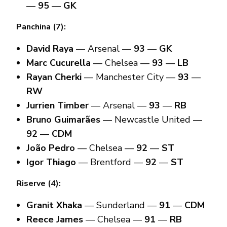
—
95
—
GK
Panchina (7):
David Raya
— Arsenal —
93
—
GK
Marc Cucurella
— Chelsea —
93
—
LB
Rayan Cherki
— Manchester City —
93
—
RW
Jurrien Timber
— Arsenal —
93
—
RB
Bruno Guimarães
— Newcastle United —
92
—
CDM
João Pedro
— Chelsea —
92
—
ST
Igor Thiago
— Brentford —
92
—
ST
Riserve (4):
Granit Xhaka
— Sunderland —
91
—
CDM
Reece James
— Chelsea —
91
—
RB