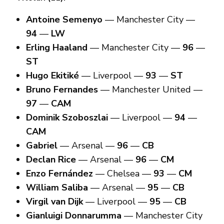
Antoine Semenyo
— Manchester City —
94
—
LW
Erling Haaland
— Manchester City —
96
—
ST
Hugo Ekitiké
— Liverpool —
93
—
ST
Bruno Fernandes
— Manchester United —
97
—
CAM
Dominik Szoboszlai
— Liverpool —
94
—
CAM
Gabriel
— Arsenal —
96
—
CB
Declan Rice
— Arsenal —
96
—
CM
Enzo Fernández
— Chelsea —
93
—
CM
William Saliba
— Arsenal —
95
—
CB
Virgil van Dijk
— Liverpool —
95
—
CB
Gianluigi Donnarumma
— Manchester City