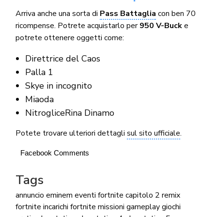
Arriva anche una sorta di
Pass Battaglia
con ben 70
ricompense. Potrete acquistarlo per
950 V-Buck
e
potrete ottenere oggetti come:
Direttrice del Caos
Palla 1
Skye in incognito
Miaoda
NitrogliceRina Dinamo
Potete trovare ulteriori dettagli
sul sito ufficiale
.
Facebook Comments
Tags
annuncio
eminem
eventi
fortnite capitolo 2 remix
fortnite incarichi
fortnite missioni
gameplay
giochi