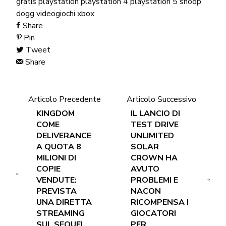
gratis
playstation
playstation 4
playstation 5
snoop
dogg
videogiochi
xbox
Share
Pin
Tweet
Share
Articolo Precedente
Articolo Successivo
KINGDOM
IL LANCIO DI
COME
TEST DRIVE
DELIVERANCE
UNLIMITED
A QUOTA 8
SOLAR
MILIONI DI
CROWN HA
COPIE
AVUTO
VENDUTE:
PROBLEMI E
PREVISTA
NACON
UNA DIRETTA
RICOMPENSA I
STREAMING
GIOCATORI
SUL SEQUEL
PER