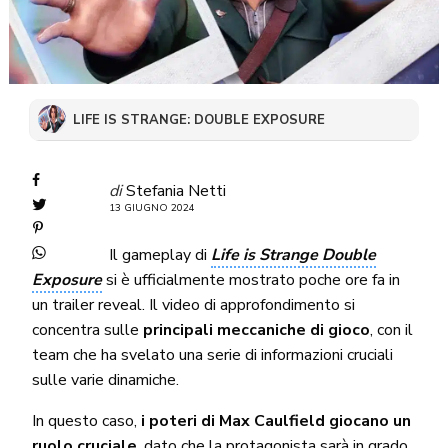
LIFE IS STRANGE: DOUBLE EXPOSURE
di
Stefania Netti
13 GIUGNO 2024
Il gameplay di
Life is Strange Double
Exposure
si è ufficialmente mostrato poche ore fa in
un trailer reveal. Il video di approfondimento si
concentra sulle
principali meccaniche di gioco
, con il
team che ha svelato una serie di informazioni cruciali
sulle varie dinamiche.
In questo caso,
i poteri di Max Caulfield giocano un
ruolo cruciale
, dato che la protagonista sarà in grado