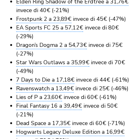
Elden Ring Shadow of the Erdtree a 31,76€
invece di 40€ (-21%)
Frostpunk 2 a 23,89€
invece di 45€ (-47%)
EA Sports FC 25 a 57,12€
invece di 80€
(-29%)
Dragon’s Dogma 2 a 54,73€
invece di 75€
(-27%)
Star Wars Outlaws a 35,99€
invece di 70€
(-49%)
7 Days to Die a 17,18€
invece di 44€ (-61%)
Ravenswatch a 13,49€
invece di 25€ (-46%)
Lies of P a 23,60€
invece di 60€ (-61%)
Final Fantasy 16 a 39,49€
invece di 50€
(-21%)
Dead Space a 17,35€
invece di 60€ (-71%)
Hogwarts Legacy Deluxe Edition a 16,99€