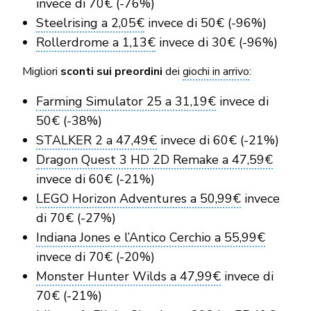
invece di 70€ (-76%)
Steelrising a 2,05€
invece di 50€ (-96%)
Rollerdrome a 1,13€
invece di 30€ (-96%)
Migliori
sconti sui preordini
dei
giochi in arrivo
:
Farming Simulator 25 a 31,19€
invece di
50€ (-38%)
STALKER 2 a 47,49€
invece di 60€ (-21%)
Dragon Quest 3 HD 2D Remake a 47,59€
invece di 60€ (-21%)
LEGO Horizon Adventures a 50,99€
invece
di 70€ (-27%)
Indiana Jones e l’Antico Cerchio a 55,99€
invece di 70€ (-20%)
Monster Hunter Wilds a 47,99€
invece di
70€ (-21%)