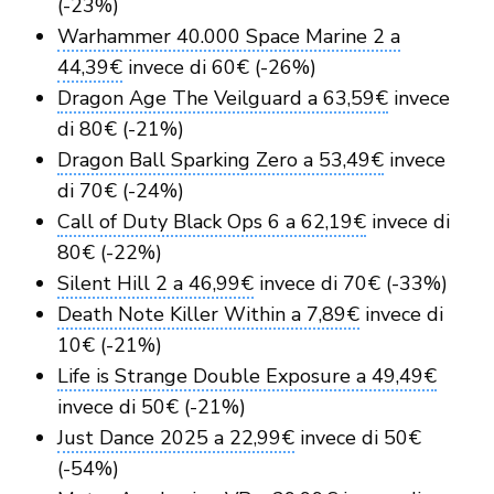
(-23%)
Warhammer 40.000 Space Marine 2 a
44,39€
invece di 60€ (-26%)
Dragon Age The Veilguard a 63,59€
invece
di 80€ (-21%)
Dragon Ball Sparking Zero a 53,49€
invece
di 70€ (-24%)
Call of Duty Black Ops 6 a 62,19€
invece di
80€ (-22%)
Silent Hill 2 a 46,99€
invece di 70€ (-33%)
Death Note Killer Within a 7,89€
invece di
10€ (-21%)
Life is Strange Double Exposure a 49,49€
invece di 50€ (-21%)
Just Dance 2025 a 22,99€
invece di 50€
(-54%)