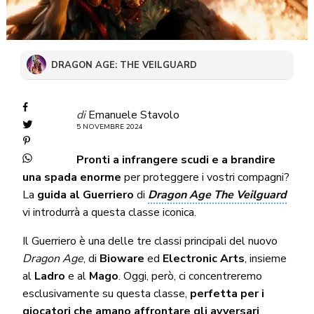
DRAGON AGE: THE VEILGUARD
di
Emanuele Stavolo
5 NOVEMBRE 2024
Pronti a infrangere scudi e a brandire
una spada enorme
per proteggere i vostri compagni?
La
guida al Guerriero
di
Dragon Age The Veilguard
vi introdurrà a questa classe iconica.
Il Guerriero è una delle
tre classi principali
del nuovo
Dragon Age
, di
Bioware
ed
Electronic Arts
, insieme
al
Ladro
e al
Mago
. Oggi, però, ci concentreremo
esclusivamente su questa classe,
perfetta per i
giocatori che amano affrontare gli avversari