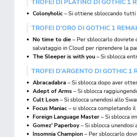
TROFEI DI PLATINO DI GOTHIC 1
Colonyholic
– Si ottiene sbloccando tutti i
TROFEI D’ORO DI GOTHIC 1 REMA
No time to die
– Per sbloccarlo dovrete 
salvataggio in Cloud per riprendere la par
The Sleeper is with you
– Si sblocca ent
TROFEI D’ARGENTO DI GOTHIC 1
Abracadabra
– Si sblocca dopo aver otten
Adept of Arms
– Si sblocca raggiungendo 
Cult Loon
– Si sblocca unendosi allo S
Focus Maniac
– si sblocca completando il
Foreign Language Master
– Si sblocca im
Gomez’ Paperboy
– Si sblocca unendosi 
Insomnia Champion
– Per sbloccarlo dovr