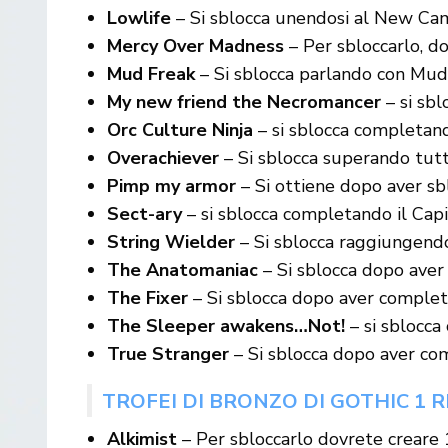
Lowlife
– Si sblocca unendosi al New Ca
Mercy Over Madness
– Per sbloccarlo, do
Mud Freak
– Si sblocca parlando con Mud 
My new friend the Necromancer
– si sbl
Orc Culture Ninja
– si sblocca completand
Overachiever
– Si sblocca superando tutte 
Pimp my armor
– Si ottiene dopo aver sb
Sect-ary
– si sblocca completando il Capi
String Wielder
– Si sblocca raggiungendo 
The Anatomaniac
– Si sblocca dopo aver 
The Fixer
– Si sblocca dopo aver completa
The Sleeper awakens…Not!
– si sblocca
True Stranger
– Si sblocca dopo aver com
TROFEI DI BRONZO DI GOTHIC 1 
Alkimist
– Per sbloccarlo dovrete creare 