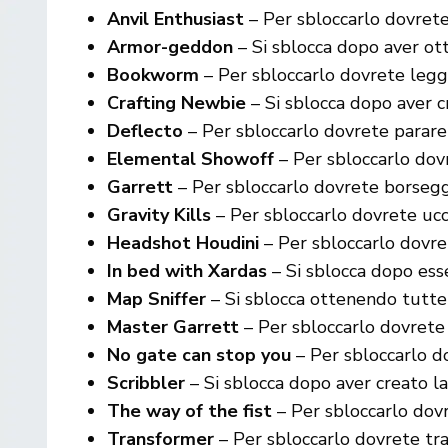
Anvil Enthusiast
– Per sbloccarlo dovrete
Armor-geddon
– Si sblocca dopo aver ot
Bookworm
– Per sbloccarlo dovrete legg
Crafting Newbie
– Si sblocca dopo aver c
Deflecto
– Per sbloccarlo dovrete parare l
Elemental Showoff
– Per sbloccarlo dovr
Garrett
– Per sbloccarlo dovrete borsegg
Gravity Kills
– Per sbloccarlo dovrete ucc
Headshot Houdini
– Per sbloccarlo dovret
In bed with Xardas
– Si sblocca dopo esse
Map Sniffer
– Si sblocca ottenendo tutte
Master Garrett
– Per sbloccarlo dovrete 
No gate can stop you
– Per sbloccarlo d
Scribbler
– Si sblocca dopo aver creato 
The way of the fist
– Per sbloccarlo dovr
Transformer
– Per sbloccarlo dovrete tra