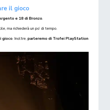
re il gioco
’Argento e 18 di Bronzo
.
cile, ma richiederà un po’ di tempo.
i gioco
. Inoltre,
parleremo di Trofei PlayStation