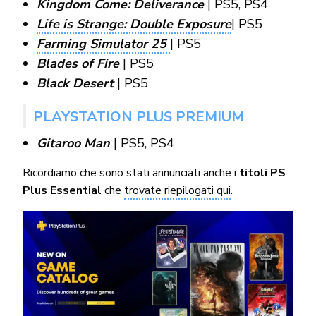
Kingdom Come: Deliverance
| PS5, PS4
Life is Strange: Double Exposure
| PS5
Farming Simulator 25
| PS5
Blades of Fire
| PS5
Black Desert
| PS5
PLAYSTATION PLUS PREMIUM
Gitaroo Man
| PS5, PS4
Ricordiamo che sono stati annunciati anche i
titoli PS
Plus Essential
che
trovate riepilogati qui
.