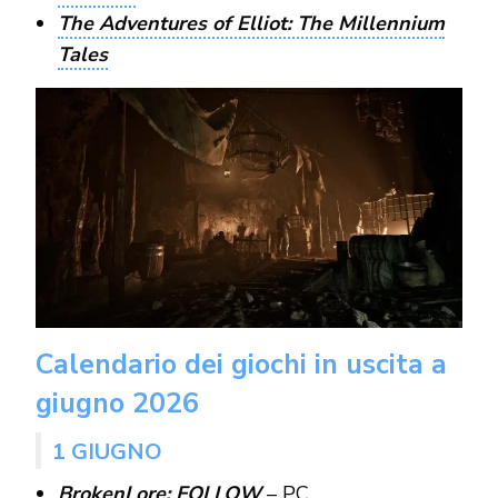
The Adventures of Elliot: The Millennium
Tales
Calendario dei giochi in uscita a
giugno 2026
1 GIUGNO
BrokenLore: FOLLOW
– PC