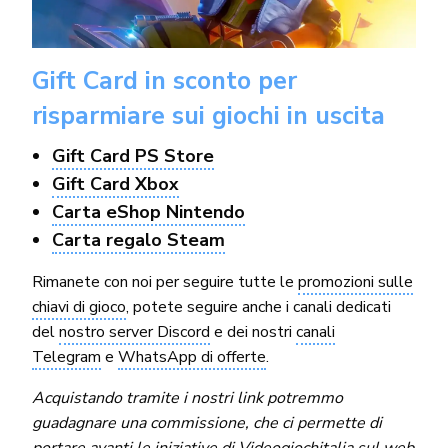
Gift Card in sconto per
risparmiare sui giochi in uscita
Gift Card PS Store
Gift Card Xbox
Carta eShop Nintendo
Carta regalo Steam
Rimanete con noi per seguire tutte le
promozioni sulle
chiavi di gioco
, potete seguire anche i canali dedicati
del
nostro server Discord
e dei nostri
canali
Telegram
e
WhatsApp di offerte
.
Acquistando tramite i nostri link potremmo
guadagnare una commissione, che ci permette di
portare avanti le iniziative di Videogiochitalia sul web