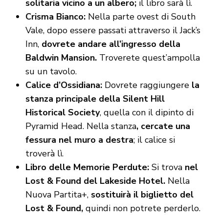
solitaria vicino a un albero;
il libro sarà lì.
Crisma Bianco:
Nella parte ovest di South
Vale, dopo essere passati attraverso il Jack’s
Inn,
dovrete andare all’ingresso della
Baldwin Mansion.
Troverete quest’ampolla
su un tavolo.
Calice d’Ossidiana:
Dovrete raggiungere
la
stanza principale della Silent Hill
Historical Society
, quella con il dipinto di
Pyramid Head. Nella stanza
, cercate una
fessura nel muro a destra
; il calice si
troverà lì.
Libro delle Memorie Perdute:
Si trova
nel
Lost & Found del Lakeside Hotel.
Nella
Nuova Partita+,
sostituirà il biglietto del
Lost & Found,
quindi non potrete perderlo.