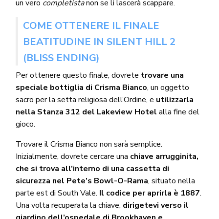
un vero
completista
non se li lascerà scappare.
COME OTTENERE IL FINALE
BEATITUDINE IN SILENT HILL 2
(BLISS ENDING)
Per ottenere questo finale, dovrete
trovare una
speciale bottiglia di Crisma Bianco
, un oggetto
sacro per la setta religiosa dell’Ordine, e
utilizzarla
nella Stanza 312 del Lakeview Hotel
alla fine del
gioco.
Trovare il Crisma Bianco non sarà semplice.
Inizialmente, dovrete cercare una
chiave arrugginita,
che si trova all’interno di una cassetta di
sicurezza nel Pete’s Bowl-O-Rama
, situato nella
parte est di South Vale.
Il codice per aprirla è 1887
.
Una volta recuperata la chiave,
dirigetevi verso il
giardino dell’ospedale di Brookhaven e