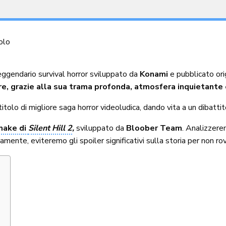
olo
leggendario survival horror sviluppato da
Konami
e pubblicato or
ere, grazie alla sua trama profonda, atmosfera inquietante
 titolo di migliore saga horror videoludica, dando vita a un dibatti
ake di
Silent Hill 2
,
sviluppato da
Bloober Team
. Analizzere
iamente, eviteremo gli spoiler significativi sulla storia per non rovi