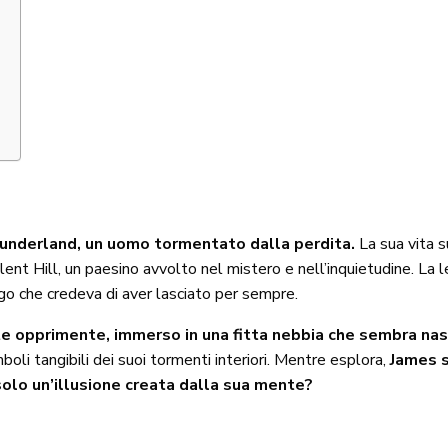
nderland, un uomo tormentato dalla perdita.
La sua vita s
lent Hill, un paesino avvolto nel mistero e nell’inquietudine. La le
go che credeva di aver lasciato per sempre.
te opprimente, immerso in una fitta nebbia che sembra nas
i tangibili dei suoi tormenti interiori. Mentre esplora,
James s
solo un’illusione creata dalla sua mente?