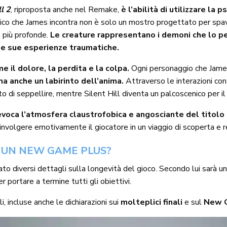
ll 2
, riproposta anche nel Remake,
è l’abilità di utilizzare la
co che James incontra non è solo un mostro progettato per spa
re più profonde.
Le creature rappresentano i demoni che lo p
 le sue esperienze traumatiche.
 il dolore, la perdita e la colpa.
Ogni personaggio che James 
ma anche un labirinto dell’anima.
Attraverso le interazioni c
to di seppellire, mentre Silent Hill diventa un palcoscenico per i
evoca l’atmosfera claustrofobica e angosciante del titolo o
oinvolgere emotivamente il giocatore in un viaggio di scoperta e 
À UN NEW GAME PLUS?
ato diversi dettagli sulla longevità del gioco. Secondo lui sarà u
 portare a termine tutti gli obiettivi.
i, incluse anche le dichiarazioni sui
molteplici finali
e sul
New 