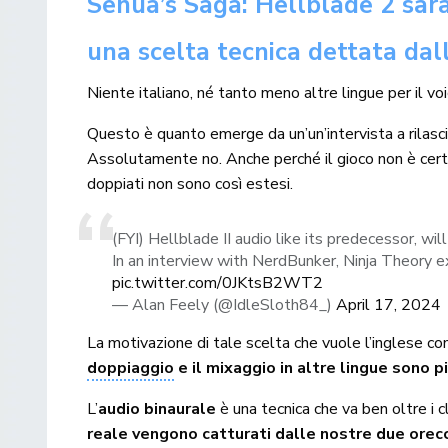
Senua’s Saga: Hellblade 2 sarà
una scelta tecnica dettata dal
Niente italiano, né tanto meno altre lingue per il voi
Questo è quanto emerge da un’un’intervista a rilas
Assolutamente no. Anche perché il gioco non è certo
doppiati non sono così estesi.
(FYI) Hellblade II audio like its predecessor, wil
In an interview with NerdBunker, Ninja Theory exp
pic.twitter.com/0JKtsB2WT2
— Alan Feely (@IdleSloth84_)
April 17, 2024
La motivazione di tale scelta che vuole l’inglese co
doppiaggio
e il mixaggio in altre lingue sono pi
L’
audio binaurale
è una tecnica che va ben oltre i 
reale vengono catturati dalle nostre due orec