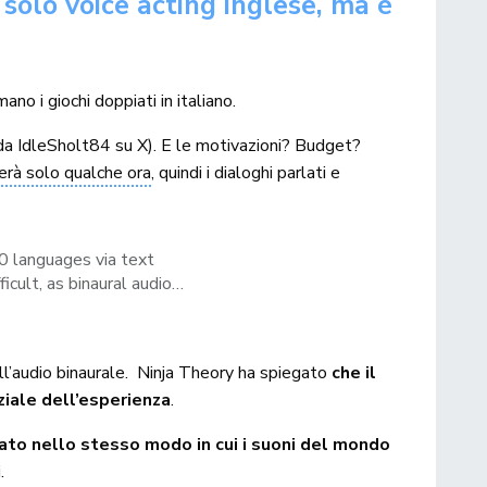
solo voice acting inglese, ma è
ano i giochi doppiati in italiano.
da IdleSholt84 su X). E le motivazioni? Budget?
rerà solo qualche ora
, quindi i dialoghi parlati e
0 languages ​​via text
icult, as binaural audio…
ll’audio binaurale. Ninja Theory ha spiegato
che il
ziale dell’esperienza
.
ato nello stesso modo in cui i suoni del mondo
.