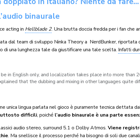
 doppiato in italiano? Niente da fare… 
l’audio binaurale
ce acting in
Hellblade 2
. Una brutta doccia fredda per i fan che am
ciata dal team di sviluppo Ninka Theory a NerdBunker, riportata 
 di una lunghezza tale da giustificare una tale scelta.
Infatti du
l be in English only, and localization takes place into more than 2
lained that the dubbing and mixing in other languages ​​quite diff
me unica lingua parlata nel gioco è puramente tecnica dettata da
uttosto difficili
, poiché
l’audio binaurale è una parte essen
classici audio stereo, surround 5.1 o Dolby Atmos.
Viene registr
chie
. Ma snellisce il processo perché ha bisogno di soli due canali