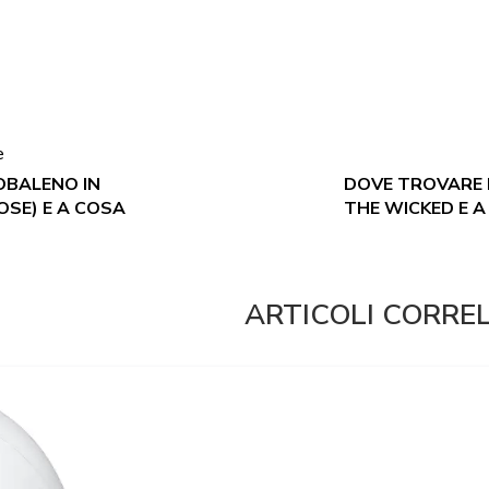
e
OBALENO IN
DOVE TROVARE L
OSE) E A COSA
THE WICKED E A
ARTICOLI CORRE