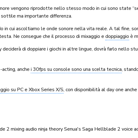
 sonore vengono riprodotte nello stesso modo in cui sono state “s
a sottile ma importante differenza.
 in cui ascoltiamo le onde sonore nella vita reale. A tal fine, sono
a testa. Ne consegue che il processo di mixaggio e
doppiaggio
è mo
 deciderà di doppiare i giochi in altre lingue, dovrà farlo nello s
e-acting, anche
i 30fps su console sono una scelta tecnica
, stand
aggio su PC e Xbox Series X/S
, con disponibilità al day one anche
ade 2
mixing audio
ninja theory
Senua's Saga Hellblade 2
voice a