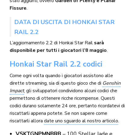
stati aggiunti, ovvero
Garden of Plenty e Planar
Fissure
.
DATA DI USCITA DI HONKAI STAR
RAIL 2.2
L’aggiornamento 2.2 di Honkai Star Rail
sarà
disponibile per tutti i giocatori l’8 maggio
.
Honkai Star Rail 2.2 codici
Come ogni volta quando i giocatori assistono alle
dirette streaming, sia di questo gioco che di
Genshin
Impact
, gli sviluppatori condividono alcuni codici che
permettono di ottenere ricche ricompense. Questi
codici durano solamente 24 ore, pertanto ricordatevi di
riscattarli appena potete. Se non sapere come
riscattarli allora
date uno sguardo al nostro articolo
.
VSKTGNPMNBRB
– 100 Stellar Jade e