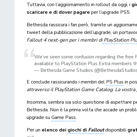
Tuttavia, con l’aggiornamento in rollout da oggi, i
gi
scaricare e di dover pagare
per l’upgrade PS5.
Bethesda rassicura i fan però, tramite un aggiornam
tweet della pubblicazione dell’upgrade, un portavoce
Fallout 4 next-gen per i membri di
PlayStation Plu
We’ve seen some confusion regarding the free 
available to PlayStation Plus Extra members t
— Bethesda Game Studios (@BethesdaStudio
E conclude rassicurando i membri del
PS Plus
in pos
attraverso il PlayStation Game Catalog. La vostra
Insomma, sembra sia solo questione di aspettare per
Bethesda. Non è la prima volta che accade un probl
upgrade su
Game Pass
.
Per un
elenco dei
giochi di
Fallout
disponibili
grat