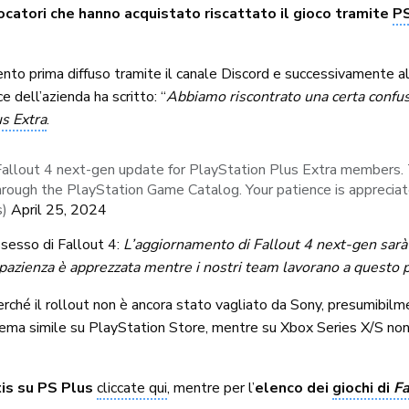
ocatori che hanno acquistato riscattato il gioco tramite
PS
ento prima diffuso tramite il canale Discord e successivamente 
 dell’azienda ha scritto: “
Abbiamo riscontrato una certa confus
s Extra
.
Fallout 4 next-gen update for PlayStation Plus Extra members. 
hrough the PlayStation Game Catalog. Your patience is appreci
s)
April 25, 2024
sesso di Fallout 4:
L’aggiornamento di Fallout 4 next-gen sarà 
 pazienza è apprezzata mentre i nostri team lavorano a questo
ché il rollout non è ancora stato vagliato da Sony, presumibilme
ema simile su PlayStation Store, mentre su Xbox Series X/S non
is su PS Plus
cliccate qui
, mentre per l’
elenco dei
giochi di
Fa