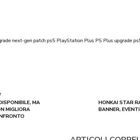
grade next-gen
patch ps5
PlayStation Plus
PS Plus
upgrade ps
e
ISPONIBILE, MA
HONKAI STAR RAI
ON MIGLIORA
BANNER, EVENTI
ONFRONTO
ARTICOLI CORRE