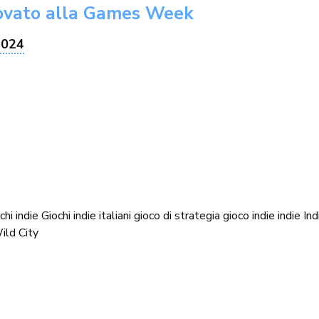
provato alla Games Week
2024
chi indie
Giochi indie italiani
gioco di strategia
gioco indie
indie
In
ild City