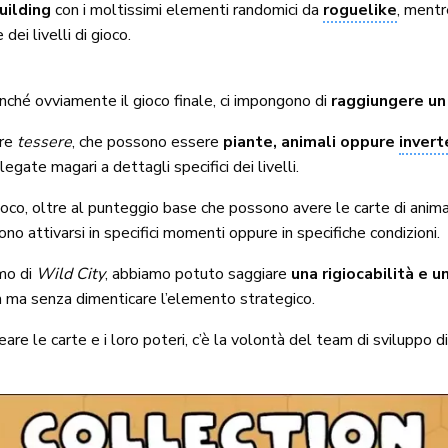
uilding
con i moltissimi elementi randomici da
roguelike
, mentr
i livelli di gioco.
onché ovviamente il gioco finale, ci impongono di
raggiungere un 
tre
tessere
, che possono essere
piante, animali oppure
invert
egate magari a dettagli specifici dei livelli.
oco, oltre al punteggio base che possono avere le carte di anima
ono attivarsi in specifici momenti oppure in specifiche condizioni.
emo di
Wild City
, abbiamo potuto saggiare
una rigiocabilità e 
tà ma senza dimenticare l’elemento strategico.
re le carte e i loro poteri, c’è la volontà del team di sviluppo d