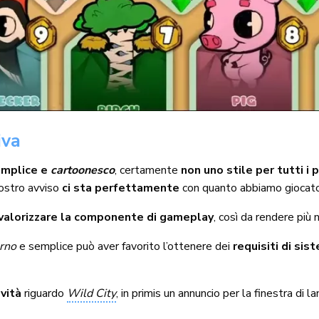
iva
emplice e
cartoonesco
, certamente
non uno stile per tutti i 
nostro avviso
ci sta perfettamente
con quanto abbiamo giocato
valorizzare la componente di gameplay
, così da rendere più 
rno
e semplice può aver favorito l’ottenere dei
requisiti di si
ovità
riguardo
Wild City
, in primis un annuncio per la finestra di la