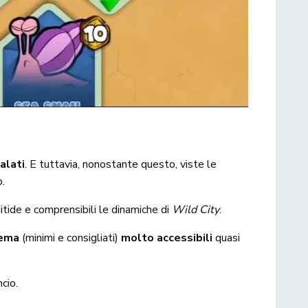
palati
. E tuttavia, nonostante questo, viste le
.
nitide e comprensibili le dinamiche di
Wild City
.
stema
(minimi e consigliati)
molto accessibili
quasi
ncio.