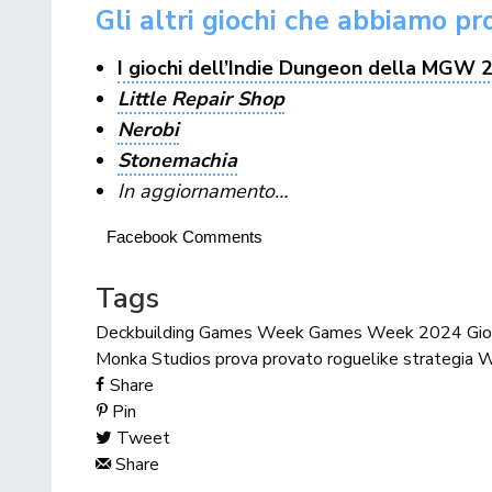
Gli altri giochi che abbiamo 
I giochi dell’Indie Dungeon della MGW 
Little Repair Shop
Nerobi
Stonemachia
In aggiornamento…
Facebook Comments
Tags
Deckbuilding
Games Week
Games Week 2024
Gio
Monka Studios
prova
provato
roguelike
strategia
W
Share
Pin
Tweet
Share