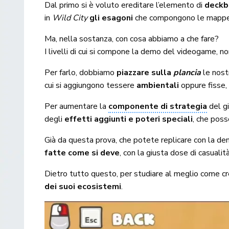
Dal primo si è voluto ereditare l’elemento di
deckb
in
Wild City
gli esagoni
che compongono le mappe de
Ma, nella sostanza, con cosa abbiamo a che fare?
I livelli di cui si compone la demo del videogame, n
Per farlo, dobbiamo
piazzare sulla
plancia
le nos
cui si aggiungono tessere
ambientali
oppure fisse, l
Per aumentare la
componente di strategia
del gi
degli
effetti aggiunti e poteri speciali
, che poss
Già da questa prova, che potete replicare con la d
fatte come si deve
, con la giusta dose di casuali
Dietro tutto questo, per studiare al meglio come crea
dei suoi ecosistemi
.