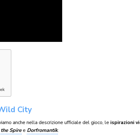
eek
 Wild City
viamo anche nella descrizione ufficiale del gioco, le
ispirazioni 
 the Spire
e
Dorfromantik
.