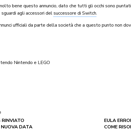
lto bene questo annuncio, dato che tutti gli occhi sono puntati
 sguardi agli accessori del
successore di Switch
.
nunci ufficiali da parte della società che a questo punto non d
ntendo
Nintendo e LEGO
e
 RINVIATO
EULA ERROR
A NUOVA DATA
COME RISO