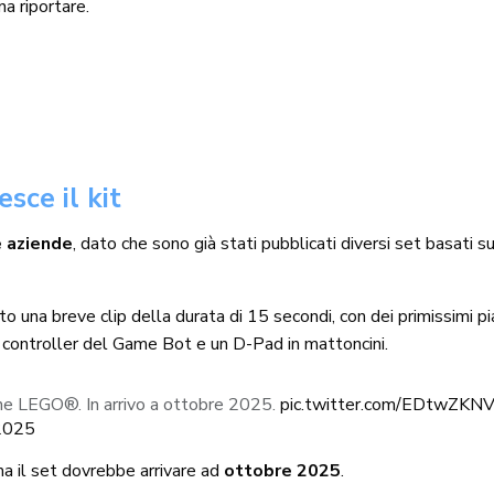
a riportare.
ce il kit
e aziende
, dato che sono già stati pubblicati diversi set basati 
to una breve clip della durata di 15 secondi, con dei primissimi pi
del controller del Game Bot e un D-Pad in mattoncini.
ione LEGO®. In arrivo a ottobre 2025.
pic.twitter.com/EDtwZKN
 2025
ma il set dovrebbe arrivare ad
ottobre 2025
.