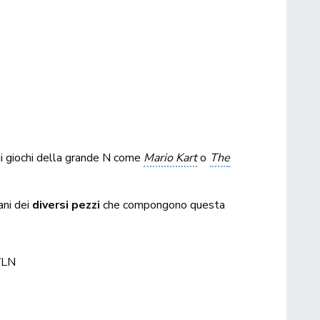
sui giochi della grande N come
Mario Kart
o
The
ani dei
diversi pezzi
che compongono questa
VLN