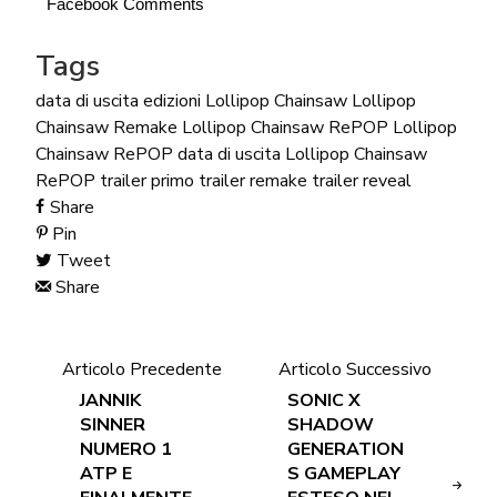
Facebook Comments
Tags
data di uscita
edizioni
Lollipop Chainsaw
Lollipop
Chainsaw Remake
Lollipop Chainsaw RePOP
Lollipop
Chainsaw RePOP data di uscita
Lollipop Chainsaw
RePOP trailer
primo trailer
remake
trailer reveal
Share
Pin
Tweet
Share
Articolo Precedente
Articolo Successivo
JANNIK
SONIC X
SINNER
SHADOW
NUMERO 1
GENERATION
ATP E
S GAMEPLAY