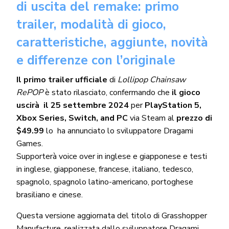
di uscita del remake: primo
trailer, modalità di gioco,
caratteristiche, aggiunte, novità
e differenze con l’originale
Il primo trailer ufficiale
di
Lollipop Chainsaw
RePOP
è stato rilasciato, confermando che
il gioco
uscirà il 25 settembre 2024
per
PlayStation 5,
Xbox Series, Switch, and PC
via Steam al
prezzo di
$49.99
lo ha annunciato lo sviluppatore Dragami
Games.
Supporterà voice over in inglese e giapponese e testi
in inglese, giapponese, francese, italiano, tedesco,
spagnolo, spagnolo latino-americano, portoghese
brasiliano e cinese.
Questa versione aggiornata del titolo di Grasshopper
Manufacture, realizzata dallo sviluppatore Dragami