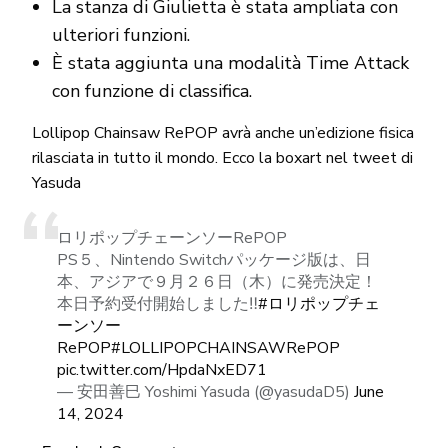
La stanza di Giulietta è stata ampliata con
ulteriori funzioni.
È stata aggiunta una modalità Time Attack
con funzione di classifica.
Lollipop Chainsaw RePOP avrà anche un’edizione fisica
rilasciata in tutto il mondo. Ecco la boxart nel tweet di
Yasuda
ロリポップチェーンソーRePOP
PS５、Nintendo Switchパッケージ版は、日
本、アジアで９月２６日（木）に発売決定！
本日予約受付開始しました‼
#ロリポップチェ
ーンソー
RePOP
#LOLLIPOPCHAINSAWRePOP
pic.twitter.com/HpdaNxED71
— 安田善巳 Yoshimi Yasuda (@yasudaD5)
June
14, 2024