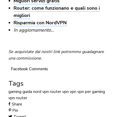
Migliori servizi gratis
Router: come funzionano e quali sono i
migliori
Risparmia con NordVPN
In aggiornamento…
Se acquistate dai nostri link potremmo guadagnare
una commissione.
Facebook Comments
Tags
gaming
guida
nord vpn
router vpn
vpn
vpn per gaming
vpn router
Share
Pin
Tweet