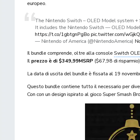
europeo.
The Nintendo Switch – OLED Model system + S
It includes the Nintendo Switch — OLED Model, 
https://t.co/1gbtgnPgBo
pic.twitter.com/wGj
— Nintendo of America (@NintendoAmerica)
No
Il bundle comprende, oltre alla console
Switch OL
Il
prezzo è di $349,99MSRP
($67,98 di risparmio
La data di uscita del bundle è fissata al 19 novembr
Questo bundle contiene tutto il necessario per div
Con con un design ispirato al gioco Super Smash Bro