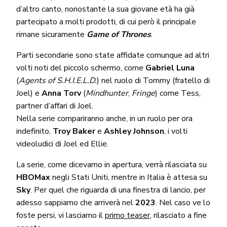
d’altro canto, nonostante la sua giovane età ha già
partecipato a molti prodotti, di cui però il principale
rimane sicuramente
Game of Thrones
.
Parti secondarie sono state affidate comunque ad altri
volti noti del piccolo schermo, come
Gabriel Luna
(
Agents of S.H.I.E.L.D.
) nel ruolo di Tommy (fratello di
Joel) e
Anna Torv
(
Mindhunter
,
Fringe
) come Tess,
partner d’affari di Joel.
Nella serie compariranno anche, in un ruolo per ora
indefinito,
Troy Baker
e
Ashley Johnson
, i volti
videoludici di Joel ed Ellie.
La serie, come dicevamo in apertura, verrà rilasciata su
HBOMax
negli Stati Uniti, mentre in Italia è attesa su
Sky
. Per quel che riguarda di una finestra di lancio, per
adesso sappiamo che arriverà nel
2023
. Nel caso ve lo
foste persi, vi lasciamo il
primo teaser
, rilasciato a fine