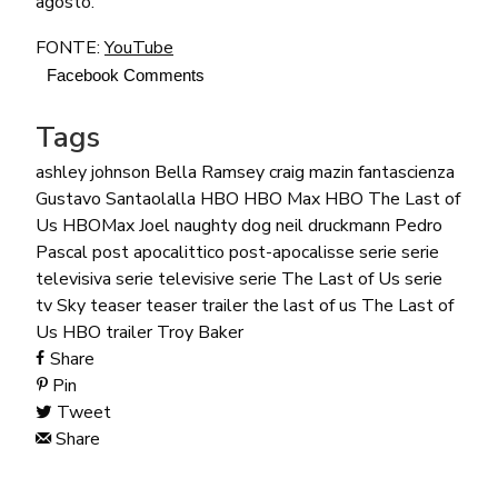
agosto.
FONTE:
YouTube
Facebook Comments
Tags
ashley johnson
Bella Ramsey
craig mazin
fantascienza
Gustavo Santaolalla
HBO
HBO Max
HBO The Last of
Us
HBOMax
Joel
naughty dog
neil druckmann
Pedro
Pascal
post apocalittico
post-apocalisse
serie
serie
televisiva
serie televisive
serie The Last of Us
serie
tv
Sky
teaser
teaser trailer
the last of us
The Last of
Us HBO
trailer
Troy Baker
Share
Pin
Tweet
Share