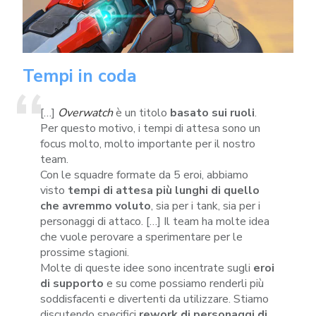
Tempi in coda
[…]
Overwatch
è un titolo
basato sui ruoli
.
Per questo motivo, i tempi di attesa sono un
focus molto, molto importante per il nostro
team.
Con le squadre formate da 5 eroi, abbiamo
visto
tempi di attesa più lunghi di quello
che avremmo voluto
, sia per i tank, sia per i
personaggi di attaco. […] Il team ha molte idea
che vuole perovare a sperimentare per le
prossime stagioni.
Molte di queste idee sono incentrate sugli
eroi
di supporto
e su come possiamo renderli più
soddisfacenti e divertenti da utilizzare. Stiamo
discutendo specifici
rework di personaggi di