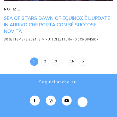
NOTIZIE
SEA OF STARS DAWN OF EQUINOX È L’UPDATE
IN ARRIVO CHE PORTA CON SÉ SUCCOSE
NOVITÀ
30 SETTEMBRE 2024
2 MINUTI DI LETTURA
0 CONDIVISIONI
1
2
3
…
15
Seguici anche su: