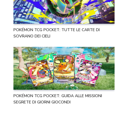
POKÉMON TCG POCKET: TUTTE LE CARTE DI
SOVRANO DEI CIELI
POKÉMON TCG POCKET: GUIDA ALLE MISSIONI
SEGRETE DI GIORNI GIOCONDI