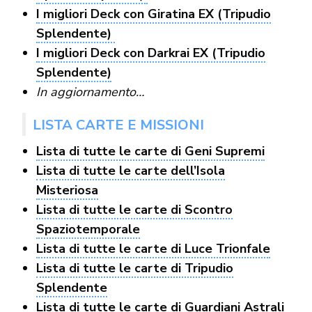
I migliori Deck con Giratina EX (Tripudio
Splendente)
I migliori Deck con Darkrai EX (Tripudio
Splendente)
In aggiornamento…
LISTA CARTE E MISSIONI
Lista di tutte le carte di Geni Supremi
Lista di tutte le carte dell’Isola
Misteriosa
Lista di tutte le carte di Scontro
Spaziotemporale
Lista di tutte le carte di Luce Trionfale
Lista di tutte le carte di Tripudio
Splendente
Lista di tutte le carte di Guardiani Astrali