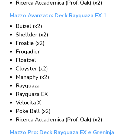
Ricerca Accademica (Prof. Oak) (x2)
Mazzo Avanzato: Deck Rayquaza EX 1
Buizel (x2)
Shellder (x2)
Froakie (x2)
Frogadier
Floatzel
Cloyster (x2)
Manaphy (x2)
Rayquaza
Rayquaza EX
Velocità X
Poké Ball (x2)
Ricerca Accademica (Prof. Oak) (x2)
Mazzo Pro: Deck Rayquaza EX e Greninja