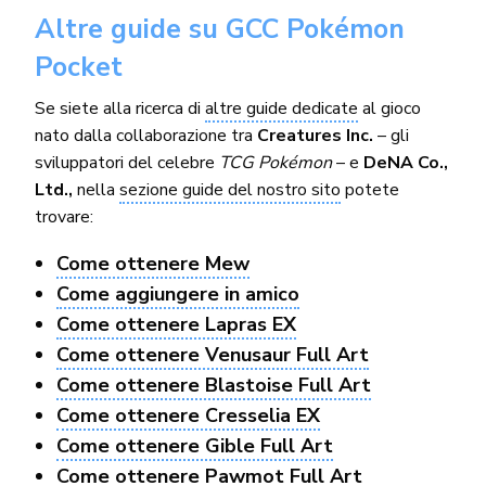
Altre guide su GCC Pokémon
Pocket
Se siete alla ricerca di
altre guide dedicate
al gioco
nato dalla collaborazione tra
Creatures Inc.
– gli
sviluppatori del celebre
TCG Pokémon
– e
DeNA Co.,
Ltd.,
nella
sezione guide del nostro sito
potete
trovare:
Come ottenere Mew
Come aggiungere in amico
Come ottenere Lapras EX
Come ottenere Venusaur Full Art
Come ottenere Blastoise Full Art
Come ottenere Cresselia EX
Come ottenere Gible Full Art
Come ottenere Pawmot Full Art