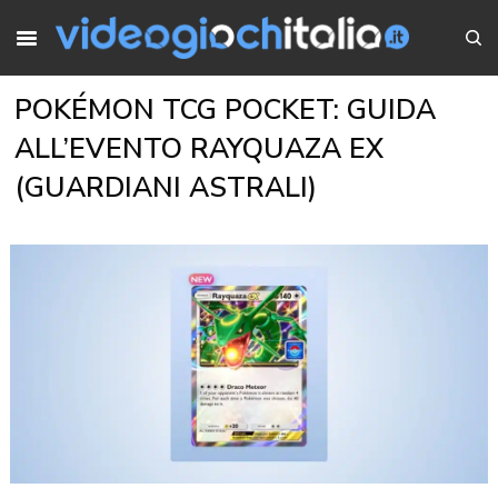
POKÉMON TCG POCKET: GUIDA
ALL’EVENTO RAYQUAZA EX
(GUARDIANI ASTRALI)