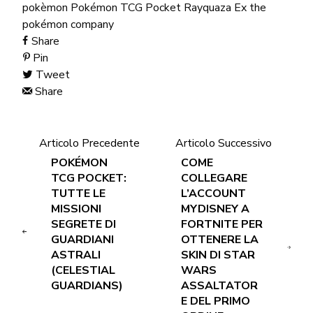
pokèmon
Pokémon TCG Pocket
Rayquaza Ex
the
pokémon company
Share
Pin
Tweet
Share
Articolo Precedente
Articolo Successivo
POKÉMON
COME
TCG POCKET:
COLLEGARE
TUTTE LE
L’ACCOUNT
MISSIONI
MYDISNEY A
SEGRETE DI
FORTNITE PER
GUARDIANI
OTTENERE LA
ASTRALI
SKIN DI STAR
(CELESTIAL
WARS
GUARDIANS)
ASSALTATOR
E DEL PRIMO