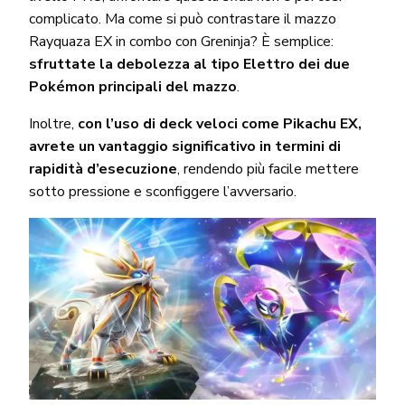
complicato. Ma come si può contrastare il mazzo
Rayquaza EX in combo con Greninja? È semplice:
sfruttate la debolezza al tipo Elettro dei due
Pokémon principali del mazzo
.
Inoltre,
con l’uso di deck veloci come Pikachu EX,
avrete un vantaggio significativo in termini di
rapidità d’esecuzione
, rendendo più facile mettere
sotto pressione e sconfiggere l’avversario.