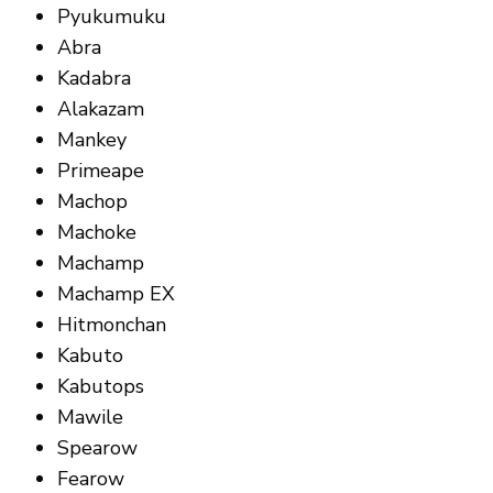
Pyukumuku
Abra
Kadabra
Alakazam
Mankey
Primeape
Machop
Machoke
Machamp
Machamp EX
Hitmonchan
Kabuto
Kabutops
Mawile
Spearow
Fearow