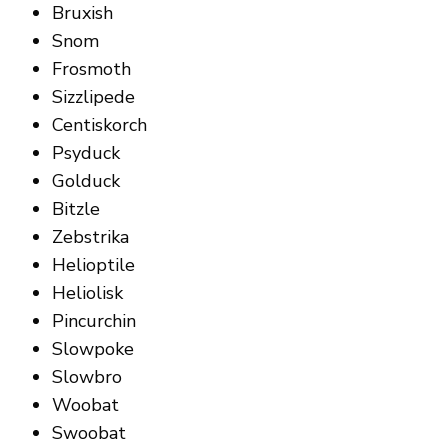
Bruxish
Snom
Frosmoth
Sizzlipede
Centiskorch
Psyduck
Golduck
Bitzle
Zebstrika
Helioptile
Heliolisk
Pincurchin
Slowpoke
Slowbro
Woobat
Swoobat