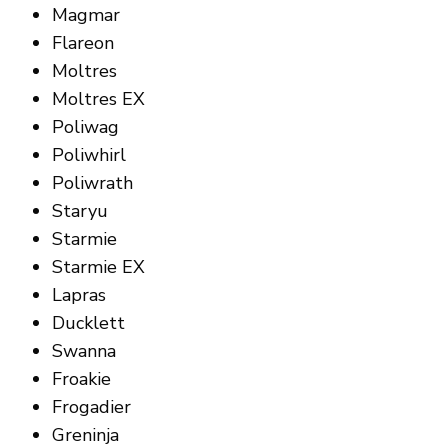
Magmar
Flareon
Moltres
Moltres EX
Poliwag
Poliwhirl
Poliwrath
Staryu
Starmie
Starmie EX
Lapras
Ducklett
Swanna
Froakie
Frogadier
Greninja