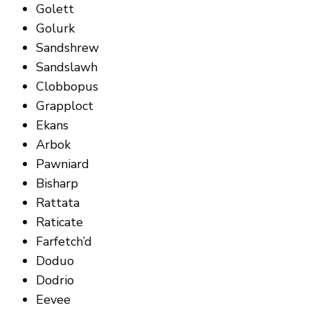
Golett
Golurk
Sandshrew
Sandslawh
Clobbopus
Grapploct
Ekans
Arbok
Pawniard
Bisharp
Rattata
Raticate
Farfetch’d
Doduo
Dodrio
Eevee