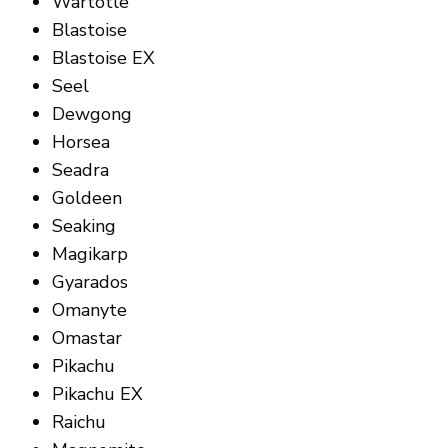
Wartotle
Blastoise
Blastoise EX
Seel
Dewgong
Horsea
Seadra
Goldeen
Seaking
Magikarp
Gyarados
Omanyte
Omastar
Pikachu
Pikachu EX
Raichu