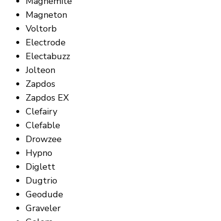
Magnemite
Magneton
Voltorb
Electrode
Electabuzz
Jolteon
Zapdos
Zapdos EX
Clefairy
Clefable
Drowzee
Hypno
Diglett
Dugtrio
Geodude
Graveler