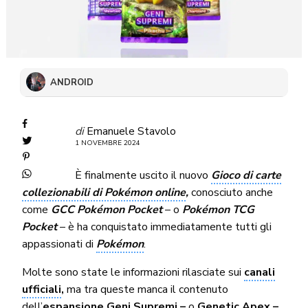
ANDROID
di
Emanuele Stavolo
1 NOVEMBRE 2024
È finalmente uscito il nuovo
Gioco di carte
collezionabili di Pokémon online
,
conosciuto anche
come
GCC Pokémon Pocket
– o
Pokémon TCG
Pocket
– è ha conquistato immediatamente tutti gli
appassionati di
Pokémon
.
Molte sono state le informazioni rilasciate sui
canali
ufficiali
,
ma tra queste manca il contenuto
dell’
espansione Geni Supremi –
o
Genetic Apex –