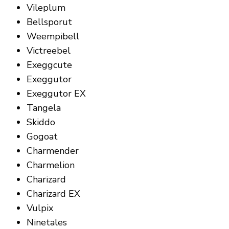
Vileplum
Bellsporut
Weempibell
Victreebel
Exeggcute
Exeggutor
Exeggutor EX
Tangela
Skiddo
Gogoat
Charmender
Charmelion
Charizard
Charizard EX
Vulpix
Ninetales