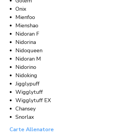
Golem
Onix
Mienfoo
Mienshao
Nidoran F
Nidorina
Nidoqueen
Nidoran M
Nidorino
Nidoking
Jigglypuff
Wigglytuff
Wigglytuff EX
Chansey
Snorlax
Carte Allenatore