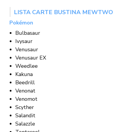
LISTA CARTE BUSTINA MEWTWO
Pokémon
Bulbasaur
Ivysaur
Venusaur
Venusaur EX
Weedlee
Kakuna
Beedrill
Venonat
Venomot
Scyther
Salandit
Salazzle
Tentacool