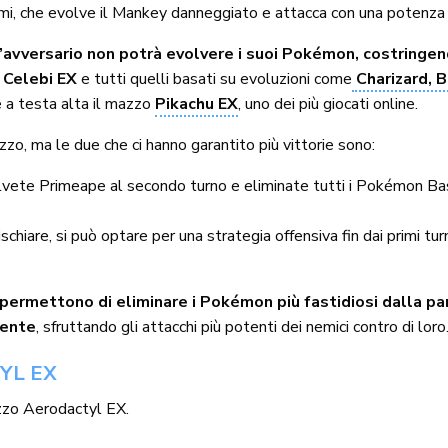
mi, che evolve il Mankey danneggiato e attacca con una potenza 
’avversario non potrà evolvere i suoi Pokémon, costring
, Celebi EX
e tutti quelli basati su evoluzioni come
Charizard, 
 a testa alta il mazzo
Pikachu EX
, uno dei più giocati online.
zo, ma le due che ci hanno garantito più vittorie sono:
lvete Primeape al secondo turno e eliminate tutti i Pokémon Bas
ischiare, si può optare per una strategia offensiva fin dai primi t
permettono di eliminare i Pokémon più fastidiosi dalla pan
rente
, sfruttando gli attacchi più potenti dei nemici contro di loro
YL EX
azzo Aerodactyl EX.