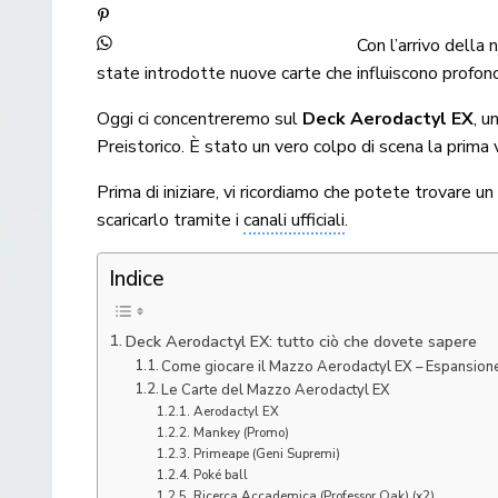
Con l’arrivo della
state introdotte nuove carte che influiscono profon
Oggi ci concentreremo sul
Deck Aerodactyl EX
, u
Preistorico. È stato un vero colpo di scena la prima
Prima di iniziare, vi ricordiamo che potete trovare 
scaricarlo tramite i
canali ufficiali
.
Indice
Deck Aerodactyl EX: tutto ciò che dovete sapere
Come giocare il Mazzo Aerodactyl EX – Espansione
Le Carte del Mazzo Aerodactyl EX
Aerodactyl EX
Mankey (Promo)
Primeape (Geni Supremi)
Poké ball
Ricerca Accademica (Professor Oak) (x2)