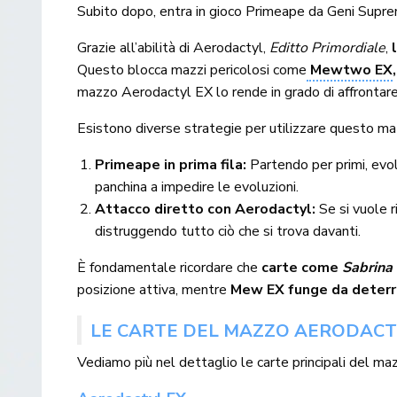
Subito dopo, entra in gioco Primeape da Geni Supre
Grazie all’abilità di Aerodactyl,
Editto Primordiale
,
l
Questo blocca mazzi pericolosi come
Mewtwo EX
mazzo Aerodactyl EX lo rende in grado di affrontare
Esistono diverse strategie per utilizzare questo maz
Primeape in prima fila:
Partendo per primi, evo
panchina a impedire le evoluzioni.
Attacco diretto con Aerodactyl:
Se si vuole r
distruggendo tutto ciò che si trova davanti.
È fondamentale ricordare che
carte come
Sabrina
posizione attiva, mentre
Mew EX funge da deter
LE CARTE DEL MAZZO AERODACT
Vediamo più nel dettaglio le carte principali del m