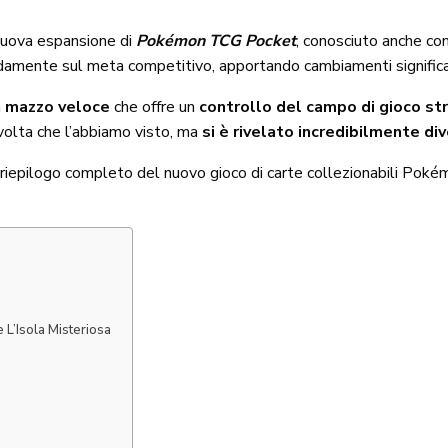
 nuova espansione di
Pokémon TCG Pocket
, conosciuto anche c
damente sul meta competitivo, apportando cambiamenti significat
n
mazzo veloce
che offre un
controllo del campo di gioco str
 volta che l’abbiamo visto, ma
si è rivelato incredibilmente di
un riepilogo completo del nuovo gioco di carte collezionabili Pok
 L’Isola Misteriosa