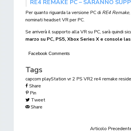
RE4 REMAKE PC – SARANNO SUPPO
Per quanto riguarda la versione PC di
RE4 Remake
nominati headset VR per PC.
Se arriverà il supporto alla VR su PC, sarà quindi si
marzo su PC, PS5, Xbox Series X e console la
Facebook Comments
Tags
capcom
playStation vr 2
PS VR2
re4 remake
resid
Share
Pin
Tweet
Share
Articolo Precedent