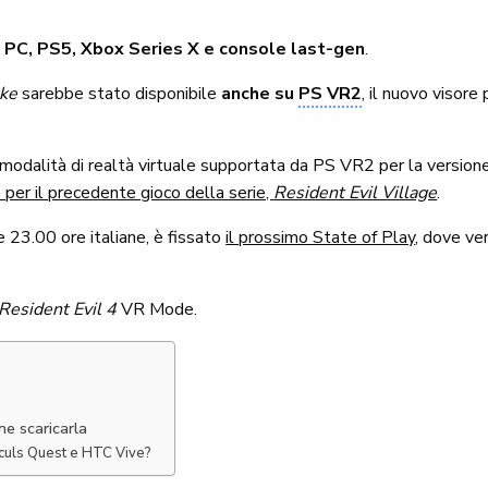
su PC, PS5, Xbox Series X e console last-gen
.
ke
sarebbe stato disponibile
anche su
PS VR2
, il nuovo visor
 modalità di realtà virtuale supportata da PS VR2 per la versio
 per il precedente gioco della serie,
Resident Evil Village
.
 23.00 ore italiane, è fissato
il prossimo State of Play
, dove ver
Resident Evil 4
VR Mode.
e scaricarla
Oculs Quest e HTC Vive?