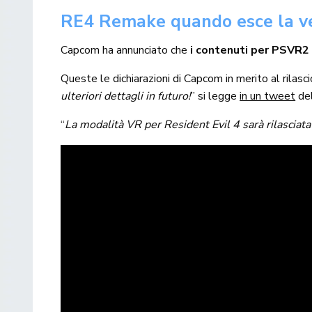
RE4 Remake quando esce la ve
Capcom ha annunciato che
i contenuti per PSVR2 
Queste le dichiarazioni di Capcom in merito al rilas
ulteriori dettagli in futuro!
” si legge
in un tweet
del
“
La modalità VR per Resident Evil 4 sarà rilasciat