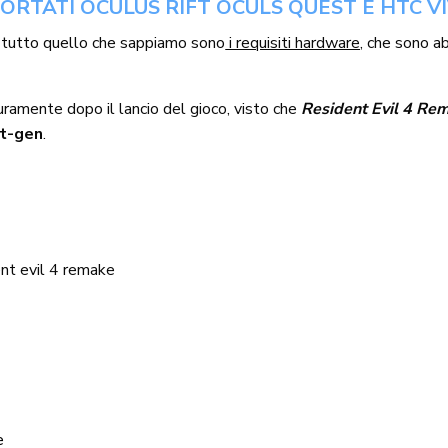
RTATI OCULUS RIFT OCULS QUEST E HTC V
, tutto quello che sappiamo sono
i requisiti hardware,
che sono ab
curamente dopo il lancio del gioco, visto che
Resident Evil 4 Re
st-gen
.
ent evil 4 remake
e