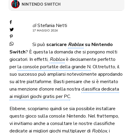
NINTENDO SWITCH
di
Stefania Netti
17 MAGGIO 2024
Si può
scaricare
Roblox
su Nintendo
Switch
? È questa la domanda che si pongono molti
giocatori. In effetti,
Roblox
è decisamente perfetto
per
la console portatile della grande N
. Oltretutto, il
suo successo può ampliarsi notevolmente approdando
su altre piattaforme. Basti pensare che si è meritato
una menzione d’onore nella nostra
classifica dedicata
ai migliori giochi gratis per PC
.
Ebbene, scopriamo quindi se sia possibile installare
questo gioco sulla console Nintendo. Nel frattempo,
vi invitiamo anche a consultare le nostre classifiche
dedicate ai
migliori giochi multiplayer
di
Roblox
, i