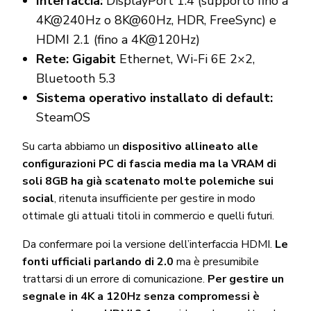
Interfaccia:
DisplayPort 1.4 (supporto fino a
4K@240Hz o 8K@60Hz, HDR, FreeSync) e
HDMI 2.1 (fino a 4K@120Hz)
Rete: Gigabit
Ethernet, Wi-Fi 6E 2×2,
Bluetooth 5.3
Sistema operativo installato di default:
SteamOS
Su carta abbiamo un
dispositivo allineato alle
configurazioni PC di fascia media ma la VRAM di
soli 8GB ha già scatenato molte polemiche sui
social
, ritenuta insufficiente per gestire in modo
ottimale gli attuali titoli in commercio e quelli futuri.
Da confermare poi la versione dell’interfaccia HDMI.
Le
fonti ufficiali parlando di 2.0
ma è presumibile
trattarsi di un errore di comunicazione.
Per gestire un
segnale in 4K a 120Hz senza compromessi è