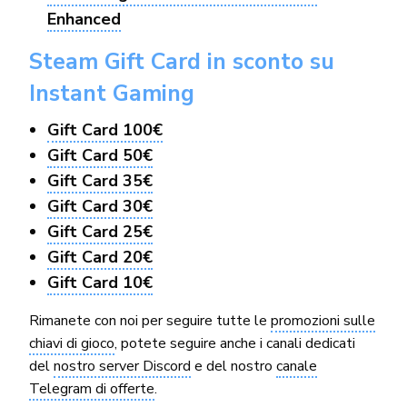
Enhanced
Steam Gift Card in sconto su
Instant Gaming
Gift Card 100€
Gift Card 50€
Gift Card 35€
Gift Card 30€
Gift Card 25€
Gift Card 20€
Gift Card 10€
Rimanete con noi per seguire tutte le
promozioni sulle
chiavi di gioco
, potete seguire anche i canali dedicati
del
nostro server Discord
e del nostro
canale
Telegram di offerte
.