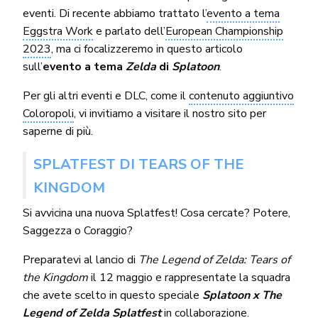
eventi. Di recente abbiamo trattato l’
evento a tema
Eggstra Work
e parlato dell’
European Championship
2023
, ma ci focalizzeremo in questo articolo
sull’
evento a tema
Zelda
di
Splatoon
.
Per gli altri eventi e DLC, come il
contenuto aggiuntivo
Coloropoli
, vi invitiamo a visitare il nostro sito per
saperne di più.
SPLATFEST DI TEARS OF THE
KINGDOM
Si avvicina una nuova Splatfest! Cosa cercate? Potere,
Saggezza o Coraggio?
Preparatevi al lancio di
The Legend of Zelda: Tears of
the Kingdom
il 12 maggio e rappresentate la squadra
che avete scelto in questo speciale
Splatoon x The
Legend of Zelda Splatfest
in collaborazione.