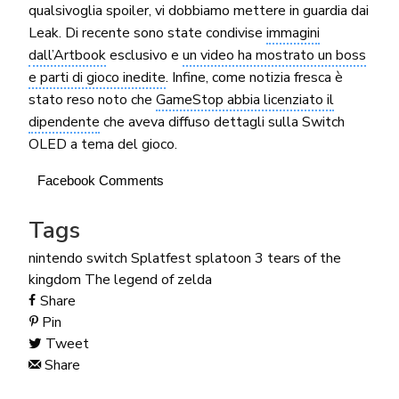
qualsivoglia spoiler, vi dobbiamo mettere in guardia dai
Leak. Di recente sono state condivise
immagini
dall’Artbook
esclusivo e
un video ha mostrato un boss
e parti di gioco inedite
. Infine, come notizia fresca è
stato reso noto che
GameStop abbia licenziato il
dipendente
che aveva diffuso dettagli sulla Switch
OLED a tema del gioco.
Facebook Comments
Tags
nintendo switch
Splatfest
splatoon 3
tears of the
kingdom
The legend of zelda
Share
Pin
Tweet
Share