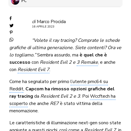
PC
di
Marco Procida
16 APRILE 2023
“Volete il ray tracing? Comprate le schede
grafiche di ultima generazione. Siete contenti? Ora ve
lo togliamo.”
Sembra assurdo, ma
è quel che è
successo
con
Resident Evil 2 e
3 Remake
, e anche
con
Resident Evil 7
.
Come ha segnalato per primo
l’utente pmc64 su
Reddit
,
Capcom ha rimosso opzioni grafiche del
ray tracing
da
Resident Evil 2 e 3
. Poi
Wccftech ha
scoperto
che anche
RE7
è stato vittima della
menomazione.
Le caratteristiche di illuminazione next-gen sono state
aggiunte a questi giochi, così come a
Resident Evil 7
, in