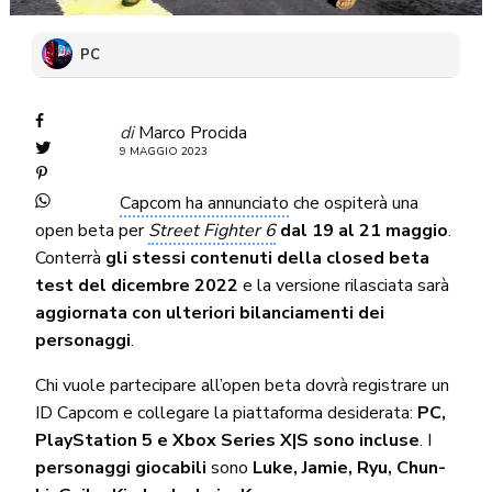
PC
di
Marco Procida
9 MAGGIO 2023
Capcom ha annunciato
che ospiterà una
open beta per
Street Fighter 6
dal 19 al 21 maggio
.
Conterrà
gli stessi contenuti della closed beta
test del dicembre 2022
e la versione rilasciata sarà
aggiornata con ulteriori bilanciamenti dei
personaggi
.
Chi vuole partecipare all’open beta dovrà registrare un
ID Capcom e collegare la piattaforma desiderata:
PC,
PlayStation 5 e Xbox Series X|S sono incluse
. I
personaggi giocabili
sono
Luke, Jamie, Ryu, Chun-