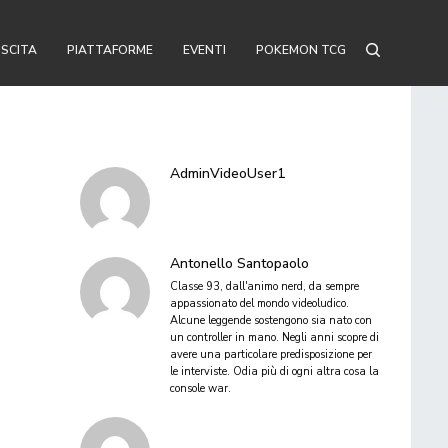
USCITA
PIATTAFORME
EVENTI
POKEMON TCG
AdminVideoUser1
Antonello Santopaolo
Classe 93, dall'animo nerd, da sempre
appassionato del mondo videoludico.
Alcune leggende sostengono sia nato con
un controller in mano. Negli anni scopre di
avere una particolare predisposizione per
le interviste. Odia più di ogni altra cosa la
console war.