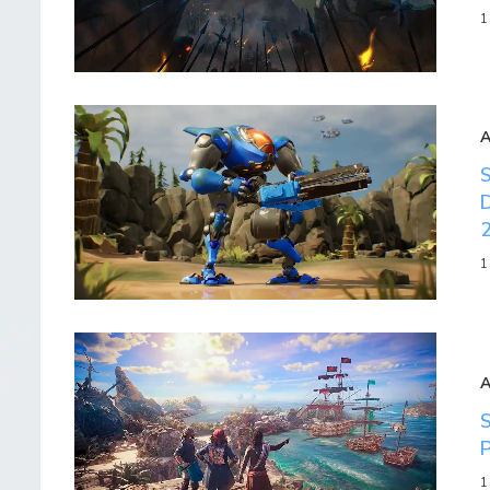
1
1
1