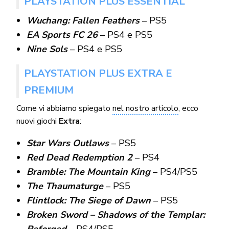
PLAYSTATION PLUS ESSENTIAL
Wuchang: Fallen Feathers
– PS5
EA Sports FC 26
– PS4 e PS5
Nine Sols
– PS4 e PS5
PLAYSTATION PLUS EXTRA E
PREMIUM
Come vi abbiamo spiegato
nel nostro articolo
, ecco
nuovi giochi
Extra
:
Star Wars Outlaws
– PS5
Red Dead Redemption 2
– PS4
Bramble: The Mountain King
– PS4/PS5
The Thaumaturge
– PS5
Flintlock: The Siege of Dawn
– PS5
Broken Sword – Shadows of the Templar:
Reforged
– PS4/PS5