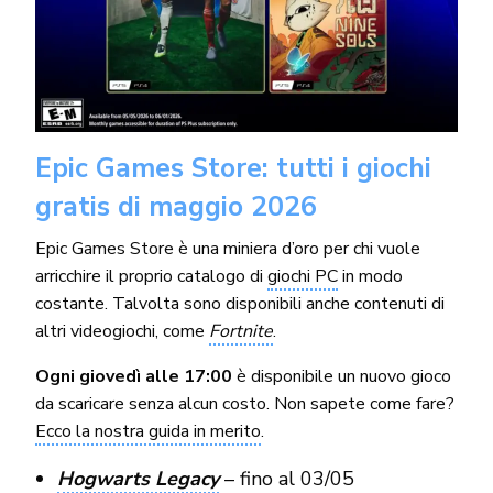
Epic Games Store: tutti i giochi
gratis di maggio 2026
Epic Games Store è una miniera d’oro per chi vuole
arricchire il proprio catalogo di
giochi PC
in modo
costante. Talvolta sono disponibili anche contenuti di
altri videogiochi, come
Fortnite
.
Ogni giovedì alle 17:00
è disponibile un nuovo gioco
da scaricare senza alcun costo. Non sapete come fare?
Ecco la nostra guida in merito
.
Hogwarts Legacy
– fino al 03/05