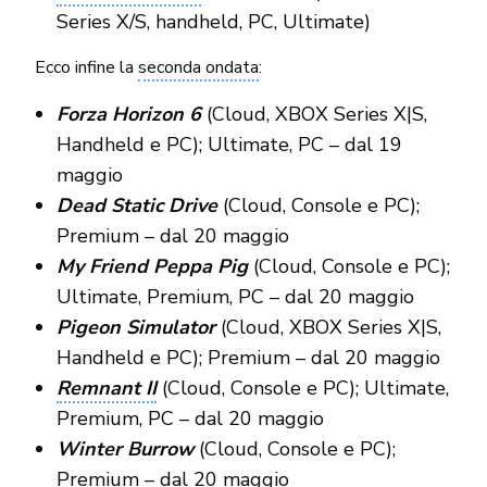
Series X/S, handheld, PC, Ultimate)
Ecco infine la
seconda ondata
:
Forza Horizon 6
(Cloud, XBOX Series X|S,
Handheld e PC); Ultimate, PC – dal 19
maggio
Dead Static Drive
(Cloud, Console e PC);
Premium – dal 20 maggio
My Friend Peppa Pig
(Cloud, Console e PC);
Ultimate, Premium, PC – dal 20 maggio
Pigeon Simulator
(Cloud, XBOX Series X|S,
Handheld e PC); Premium – dal 20 maggio
Remnant II
(Cloud, Console e PC); Ultimate,
Premium, PC – dal 20 maggio
Winter Burrow
(Cloud, Console e PC);
Premium – dal 20 maggio