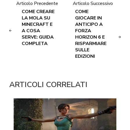
Articolo Precedente
Articolo Successivo
COME CREARE
COME
LA MOLA SU
GIOCARE IN
MINECRAFT E
ANTICIPO A
A COSA
FORZA
SERVE: GUIDA
HORIZON 6 E
COMPLETA
RISPARMIARE
SULLE
EDIZIONI
ARTICOLI CORRELATI