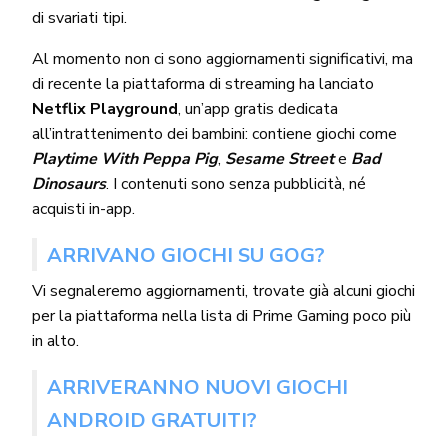
di svariati tipi.
Al momento non ci sono aggiornamenti significativi, ma
di recente la piattaforma di streaming ha lanciato
Netflix Playground
, un’app gratis dedicata
all’intrattenimento dei bambini: contiene giochi come
Playtime With Peppa Pig
,
Sesame Street
e
Bad
Dinosaurs
. I contenuti sono senza pubblicità, né
acquisti in-app.
ARRIVANO GIOCHI SU GOG?
Vi segnaleremo aggiornamenti, trovate già alcuni giochi
per la piattaforma nella lista di Prime Gaming poco più
in alto.
ARRIVERANNO NUOVI GIOCHI
ANDROID GRATUITI?