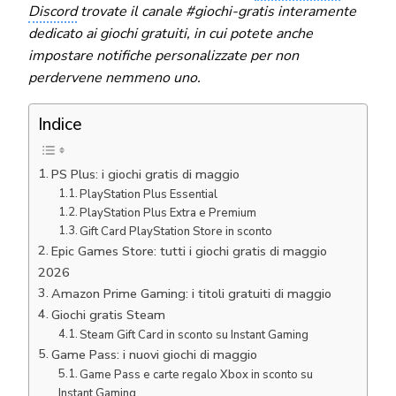
Discord
trovate il canale #giochi-gratis interamente
dedicato ai giochi gratuiti, in cui potete anche
impostare notifiche personalizzate per non
perdervene nemmeno uno.
Indice
PS Plus: i giochi gratis di maggio
PlayStation Plus Essential
PlayStation Plus Extra e Premium
Gift Card PlayStation Store in sconto
Epic Games Store: tutti i giochi gratis di maggio
2026
Amazon Prime Gaming: i titoli gratuiti di maggio
Giochi gratis Steam
Steam Gift Card in sconto su Instant Gaming
Game Pass: i nuovi giochi di maggio
Game Pass e carte regalo Xbox in sconto su
Instant Gaming