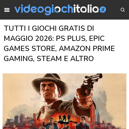
TUTTI I GIOCHI GRATIS DI
MAGGIO 2026: PS PLUS, EPIC
GAMES STORE, AMAZON PRIME
GAMING, STEAM E ALTRO