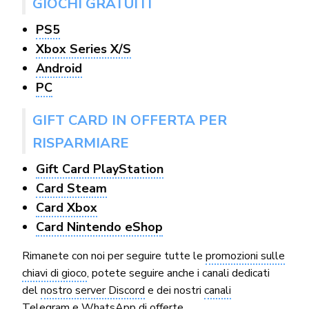
GIOCHI GRATUITI
PS5
Xbox Series X/S
Android
PC
GIFT CARD IN OFFERTA PER
RISPARMIARE
Gift Card PlayStation
Card Steam
Card Xbox
Card Nintendo eShop
Rimanete con noi per seguire tutte le
promozioni sulle
chiavi di gioco
, potete seguire anche i canali dedicati
del
nostro server Discord
e dei nostri
canali
Telegram
e
WhatsApp di offerte
.