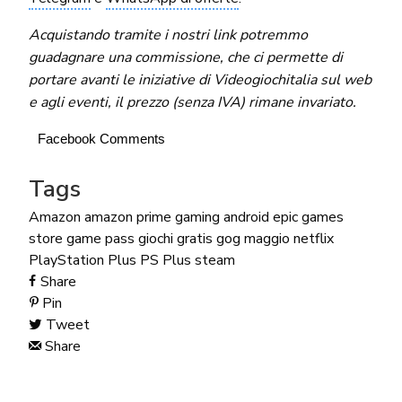
Acquistando tramite i nostri link potremmo
guadagnare una commissione, che ci permette di
portare avanti le iniziative di Videogiochitalia sul web
e agli eventi, il prezzo (senza IVA) rimane invariato.
Facebook Comments
Tags
Amazon
amazon prime gaming
android
epic games
store
game pass
giochi gratis
gog
maggio
netflix
PlayStation Plus
PS Plus
steam
Share
Pin
Tweet
Share