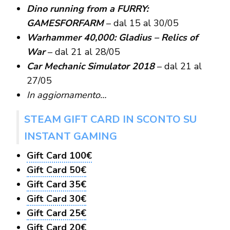
Dino running from a FURRY:
GAMESFORFARM
– dal 15 al 30/05
Warhammer 40,000: Gladius – Relics of
War
– dal 21 al 28/05
Car Mechanic Simulator 2018
– dal 21 al
27/05
In aggiornamento…
STEAM GIFT CARD IN SCONTO SU
INSTANT GAMING
Gift Card 100€
Gift Card 50€
Gift Card 35€
Gift Card 30€
Gift Card 25€
Gift Card 20€