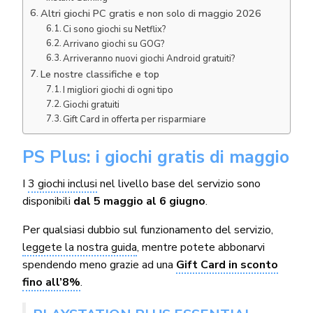
Altri giochi PC gratis e non solo di maggio 2026
Ci sono giochi su Netflix?
Arrivano giochi su GOG?
Arriveranno nuovi giochi Android gratuiti?
Le nostre classifiche e top
I migliori giochi di ogni tipo
Giochi gratuiti
Gift Card in offerta per risparmiare
PS Plus: i giochi gratis di maggio
I
3 giochi inclusi
nel livello base del servizio sono
disponibili
dal 5 maggio al 6 giugno
.
Per qualsiasi dubbio sul funzionamento del servizio,
leggete la nostra guida
, mentre potete abbonarvi
spendendo meno grazie ad una
Gift Card in sconto
fino all’8%
.