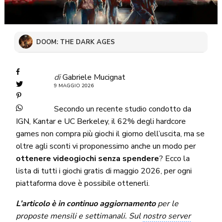
DOOM: THE DARK AGES
di
Gabriele Mucignat
9 MAGGIO 2026
Secondo un recente studio condotto da
IGN, Kantar e UC Berkeley, il 62% degli hardcore
games non compra più giochi il giorno dell’uscita, ma se
oltre agli sconti vi proponessimo anche un modo per
ottenere videogiochi senza spendere
? Ecco la
lista di tutti i giochi gratis di maggio 2026, per ogni
piattaforma dove è possibile ottenerli.
L’articolo è in continuo aggiornamento
per le
proposte mensili e settimanali. Sul
nostro server