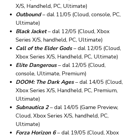
X/S, Handheld, PC, Ultimate)
Outbound
– dal 11/05 (Cloud, console, PC,
Ultimate)
Black Jacket
– dal 12/05 (Cloud, Xbox
Series X/S, handheld, PC, Ultimate)
Call of the Elder Gods
– dal 12/05 (Cloud,
Xbox Series X/S, Handheld, PC, Ultimate)
Elite Dangerous
– dal 12/05 (Cloud,
console, Ultimate, Premium)
DOOM: The Dark Ages
– dal 14/05 (Cloud,
Xbox Series X/S, Handheld, PC, Premium,
Ultimate)
Subnautica 2
– dal 14/05 (Game Preview,
Cloud, Xbox Series X/S, handheld, PC,
Ultimate)
Forza Horizon 6
– dal 19/05 (Cloud, Xbox