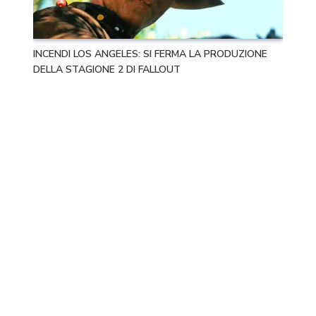
INCENDI LOS ANGELES: SI FERMA LA PRODUZIONE
DELLA STAGIONE 2 DI FALLOUT