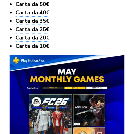
Carta da 50€
Carta da 40€
Carta da 35€
Carta da 25€
Carta da 20€
Carta da 10€