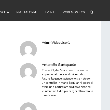
USCITA
PIATTAFORME
EVENTI
POKEMON TCG
AdminVideoUser1
Antonello Santopaolo
Classe 93, dall'animo nerd, da sempre
appassionato del mondo videoludico.
Alcune leggende sostengono sia nato con
un controller in mano. Negli anni scopre di
avere una particolare predisposizione per
le interviste. Odia più di ogni altra cosa la
console war.