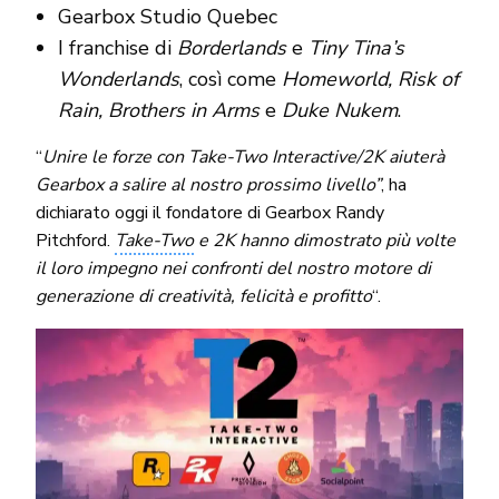
Gearbox Studio Quebec
I franchise di
Borderlands
e
Tiny Tina’s
Wonderlands
, così come
Homeworld, Risk of
Rain, Brothers in Arms
e
Duke Nukem
.
“
Unire le forze con Take-Two Interactive/2K aiuterà
Gearbox a salire al nostro prossimo livello”
, ha
dichiarato oggi il fondatore di Gearbox Randy
Pitchford.
Take-Two
e 2K hanno dimostrato più volte
il loro impegno nei confronti del nostro motore di
generazione di creatività, felicità e profitto
“.