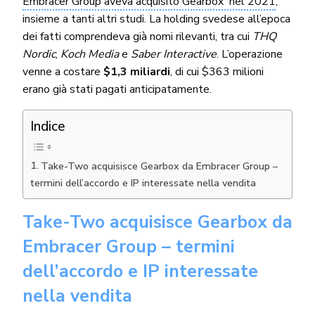
Embracer Group aveva acquisito Gearbox nel 2021
,
insieme a tanti altri studi. La holding svedese all’epoca
dei fatti comprendeva già nomi rilevanti, tra cui
THQ
Nordic
,
Koch Media
e
Saber Interactive
. L’operazione
venne a costare
$1,3 miliardi
, di cui $363 milioni
erano già stati pagati anticipatamente.
Indice
Take-Two acquisisce Gearbox da Embracer Group –
termini dell’accordo e IP interessate nella vendita
Take-Two acquisisce Gearbox da
Embracer Group – termini
dell’accordo e IP interessate
nella vendita