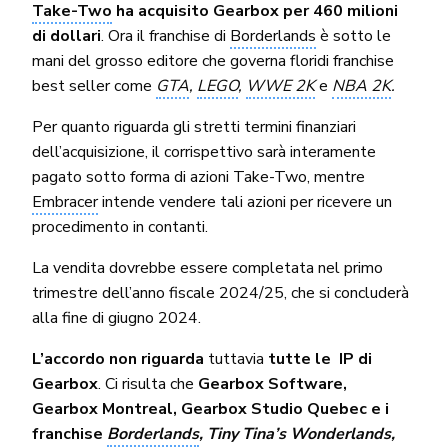
Take-Two
ha acquisito Gearbox per 460 milioni
di dollari
. Ora il franchise di
Borderlands
è sotto le
mani del grosso editore che governa floridi franchise
best seller come
GTA
,
LEGO
,
WWE 2K
e
NBA 2K
.
Per quanto riguarda gli stretti termini finanziari
dell’acquisizione, il corrispettivo sarà interamente
pagato sotto forma di azioni Take-Two, mentre
Embracer
intende vendere tali azioni per ricevere un
procedimento in contanti.
La vendita dovrebbe essere completata nel primo
trimestre dell’anno fiscale 2024/25, che si concluderà
alla fine di giugno 2024.
L’accordo non riguarda
tuttavia
tutte le IP di
Gearbox
. Ci risulta che
Gearbox Software,
Gearbox Montreal, Gearbox Studio Quebec e i
franchise
Borderlands
, Tiny Tina’s Wonderlands,